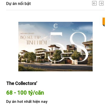
Dự án nổi bật
Bes
The Collectors’
Sol
68 - 100 tỷ/căn
Từ
Dự án hot nhất hiện nay
Dự 