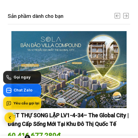
Sản phầm dành cho bạn
Gọi ngay
Chat Zalo
Zalo
Yêu cầu gọi lại
y |
BIỆT THỰ SONG LẬP LV1-4-34– The Global City |
BI
Đẳng Cấp Sống Mới Tại Khu Đô Thị Quốc Tế
Đẳ
60.416.677.280
₫
60
0