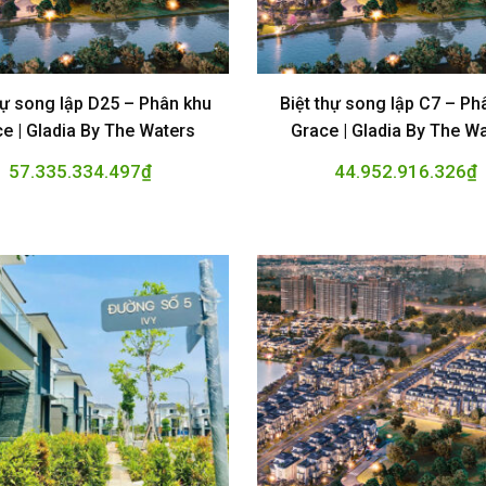
hự song lập D25 – Phân khu
Biệt thự song lập C7 – Ph
e | Gladia By The Waters
Grace | Gladia By The W
57.335.334.497
₫
44.952.916.326
₫