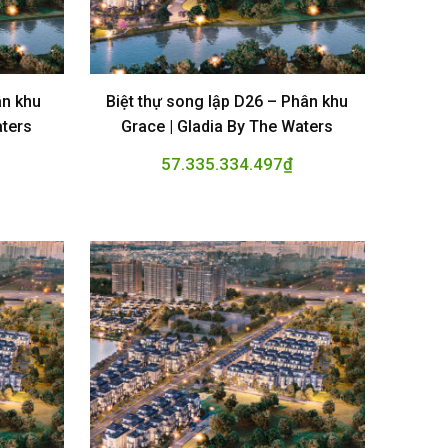
ân khu
Biệt thự song lập D26 – Phân khu
aters
Grace | Gladia By The Waters
57.335.334.497
₫