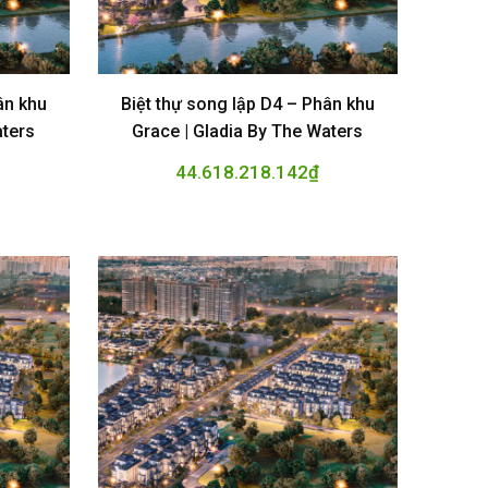
ân khu
Biệt thự song lập D4 – Phân khu
aters
Grace | Gladia By The Waters
44.618.218.142
₫