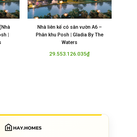
 (Nhà
Nhà liên kế có sân vườn A6 –
sh |
Phân khu Posh | Gladia By The
s
Waters
29.553.126.035
₫