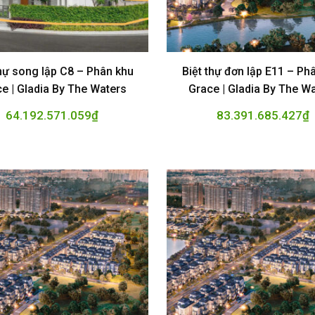
thự song lập C8 – Phân khu
Biệt thự đơn lập E11 – Ph
e | Gladia By The Waters
Grace | Gladia By The W
64.192.571.059
₫
83.391.685.427
₫