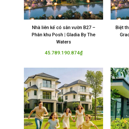
Nhà liên kế có sân vườn B27 –
Biệt t
Phân khu Posh | Gladia By The
Grac
Waters
45.789.190.874
₫