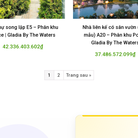
thự song lập E5 – Phân khu
Nhà liên kế có sân vườn
e | Gladia By The Waters
mẫu) A20 – Phân khu Po
Gladia By The Water
42.336.403.602
₫
37.486.572.099
₫
1
2
Trang sau »