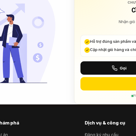
CHU
C
Nhận giỏ 
Hỗ trợ đúng sản phẩm v
Cập nhật giỏ hàng và ch
Gọi
P
hám phá
Dịch vụ & công cụ
ự án
Đăng ký nhu cầu