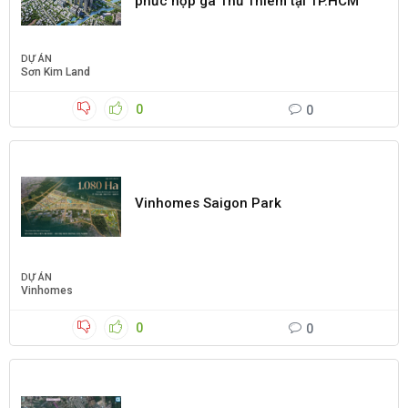
phức hợp ga Thủ Thiêm tại TP.HCM
DỰ ÁN
Sơn Kim Land
0
0
Vinhomes Saigon Park
DỰ ÁN
Vinhomes
0
0