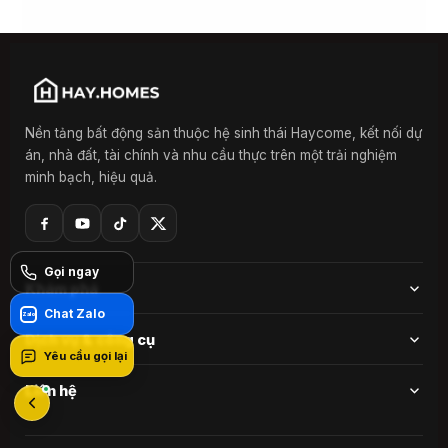
Nền tảng bất động sản thuộc hệ sinh thái Haycome, kết nối dự
án, nhà đất, tài chính và nhu cầu thực trên một trải nghiệm
minh bạch, hiệu quả.
Gọi ngay
Khám phá
Chat Zalo
Zalo
Dự án
Dịch vụ & công cụ
Yêu cầu gọi lại
Nổi bật
Đăng ký nhu cầu
Liên hệ
Giỏ hàng
Tài chính HayHomes
0984 82 3579
Tin tức thị trường