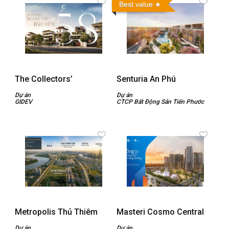
Best value
The Collectors’
Senturia An Phú
Dự án
Dự án
GIDEV
CTCP Bất Động Sản Tiến Phước
Metropolis Thủ Thiêm
Masteri Cosmo Central
Dự án
Dự án