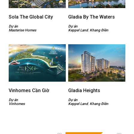
Sola The Global City
Gladia By The Waters
Dự án
Dự án
Masterise Homes
Keppel Land
,
Khang Điền
Vinhomes Cần Giờ
Gladia Heights
Dự án
Dự án
Vinhomes
Keppel Land
,
Khang Điền