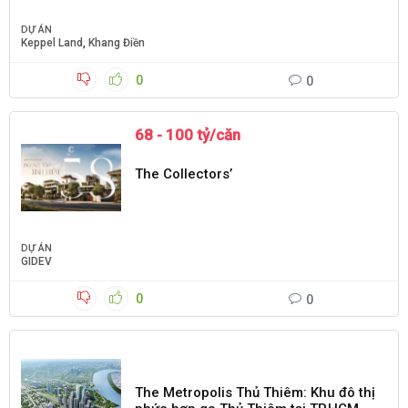
DỰ ÁN
Keppel Land
,
Khang Điền
0
0
68 - 100 tỷ/căn
The Collectors’
DỰ ÁN
GIDEV
0
0
The Metropolis Thủ Thiêm: Khu đô thị