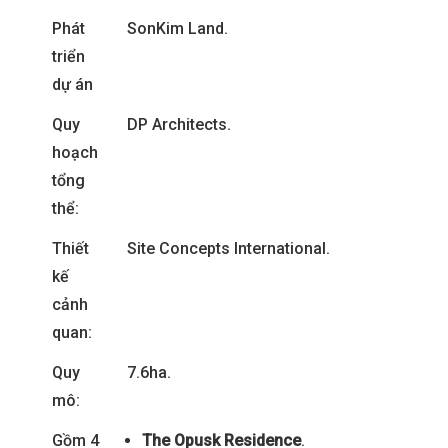
Phát
SonKim Land.
triển
dự án
Quy
DP Architects.
hoạch
tổng
thể:
Thiết
Site Concepts International.
kế
cảnh
quan:
Quy
7.6ha.
mô:
Gồm 4
The Opusk Residence
.