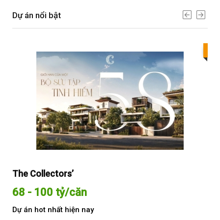
Dự án nổi bật
Bes
The Collectors’
Sol
68 - 100 tỷ/căn
Từ
Dự án hot nhất hiện nay
Dự 