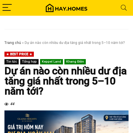
Trang chủ
»
Dự án nào còn nhiều dư địa tăng giá nhất trong 5–10 năm tới?
BEST PRICE
Tin tức
Tổng hợp
Keppel Land
Khang Điền
Dự án nào còn nhiều dư địa
tăng giá nhất trong 5–10
năm tới?
44