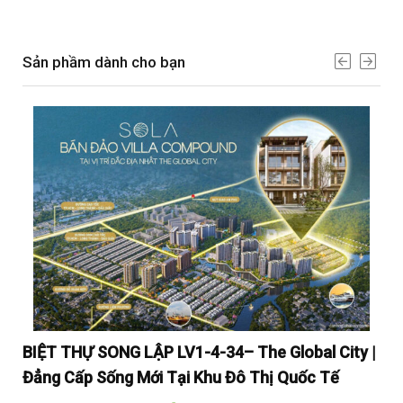
Sản phầm dành cho bạn
y |
BIỆT THỰ SONG LẬP LV1-4-34– The Global City |
BI
Đẳng Cấp Sống Mới Tại Khu Đô Thị Quốc Tế
Đẳ