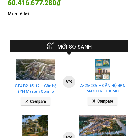
60.416.677.280
₫
60
Mua là lời
Mua
MỚI SO SÁNH
VS
A-26-03A – CĂN HỘ 4PN
CT4 B2-15-12 – Căn hộ
MASTERI COSMO
2PN Masteri Cosmo
CENTRAL – THE GLOBAL
Central
Compare
Compare
CITY
VS