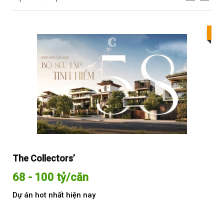
Bes
The Collectors’
Sol
68 - 100 tỷ/căn
Từ
Dự án hot nhất hiện nay
Dự 