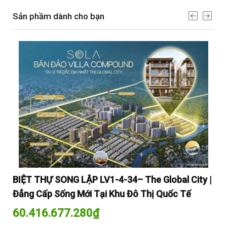
Sản phầm dành cho bạn
y |
BIỆT THỰ SONG LẬP LV1-4-34– The Global City |
BI
Đẳng Cấp Sống Mới Tại Khu Đô Thị Quốc Tế
Đẳ
60.416.677.280
₫
60