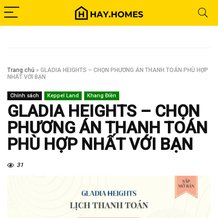
Trang chủ
»
GLADIA HEIGHTS – CHỌN PHƯƠNG ÁN THANH TOÁN PHÙ HỢP
NHẤT VỚI BẠN
Chính sách
Keppel Land
Khang Điền
GLADIA HEIGHTS – CHỌN
PHƯƠNG ÁN THANH TOÁN
PHÙ HỢP NHẤT VỚI BẠN
31