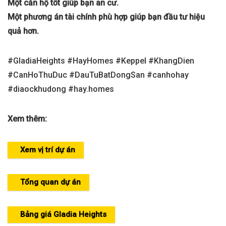
Một căn hộ tốt giúp bạn an cư.
Một phương án tài chính phù hợp giúp bạn đầu tư hiệu
quả hơn.
#GladiaHeights #HayHomes #Keppel #KhangDien
#CanHoThuDuc #DauTuBatDongSan #canhohay
#diaockhudong #hay.homes
Xem thêm:
Xem vị trí dự án
Tổng quan dự án
Bảng giá Gladia Heights