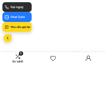
Gọi ngay
Chat Zalo
Zalo
Yêu cầu gọi lại
0
So sánh