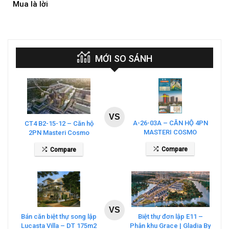
Mua là lời
Mua
MỚI SO SÁNH
VS
A-26-03A – CĂN HỘ 4PN
CT4 B2-15-12 – Căn hộ
MASTERI COSMO
2PN Masteri Cosmo
CENTRAL – THE GLOBAL
Central
Compare
Compare
CITY
VS
Bán căn biệt thự song lập
Biệt thự đơn lập E11 –
Lucasta Villa – DT 175m2
Phân khu Grace | Gladia By