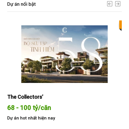
Dự án nổi bật
Bes
The Collectors’
Sol
68 - 100 tỷ/căn
Từ
Dự án hot nhất hiện nay
Dự 