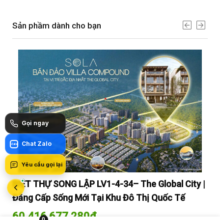
Sản phầm dành cho bạn
Gọi ngay
Chat Zalo
Zalo
Yêu cầu gọi lại
y |
BIỆT THỰ SONG LẬP LV1-4-34– The Global City |
BI
Đẳng Cấp Sống Mới Tại Khu Đô Thị Quốc Tế
Đẳ
60.416.677.280
₫
60
0