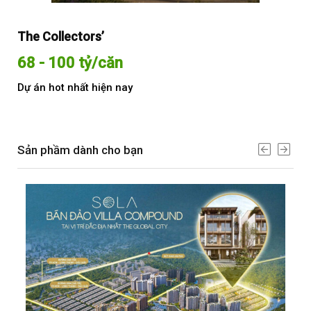
The Collectors’
Sol
68 - 100 tỷ/căn
Từ
Dự án hot nhất hiện nay
Dự 
Sản phầm dành cho bạn