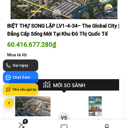
y |
BIỆT THỰ SONG LẬP LV1-4-34– The Global City |
BI
Đẳng Cấp Sống Mới Tại Khu Đô Thị Quốc Tế
Đẳ
60.416.677.280
₫
60
Mua là lời
Mua
Gọi ngay
Chat Zalo
Zalo
MỚI SO SÁNH
Yêu cầu gọi lại
VS
A-26-03A – CĂN HỘ 4PN
0
CT4 B2-15-12 – Căn hộ
MASTERI COSMO
2PN Masteri Cosmo