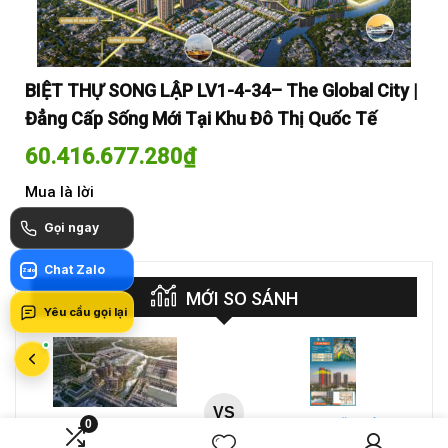
y |
BIỆT THỰ SONG LẬP LV1-4-34– The Global City |
BI
Đẳng Cấp Sống Mới Tại Khu Đô Thị Quốc Tế
Đẳ
60.416.677.280
₫
60
Mua là lời
Mua
Gọi ngay
Chat Zalo
Zalo
MỚI SO SÁNH
Yêu cầu gọi lại
VS
A-26-03A – CĂN HỘ 4PN
0
CT4 B2-15-12 – Căn hộ
MASTERI COSMO
2PN Masteri Cosmo