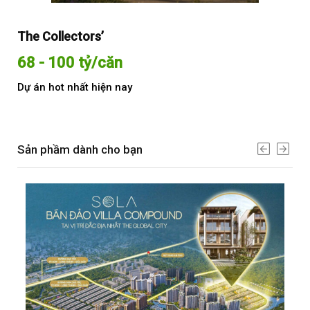
The Collectors’
Sol
68 - 100 tỷ/căn
Từ
Dự án hot nhất hiện nay
Dự 
Sản phầm dành cho bạn