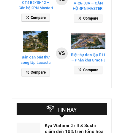
CT4 B2-15-12 –
A-26-03A – CĂN
Căn hộ 2PN Masteri
HỘ 4PN MASTERI
Cosmo Central
COSMO CENTRAL
Compare
Compare
– THE GLOBAL
CITY
VS
Biệt thự đơn lập E11
Bán căn biệt thự
– Phân khu Grace |
song lập Lucasta
Gladia By The
Villa – DT 175m2
Compare
Waters
Compare
giá 26 tỷ
TIN HAY
Kyo Watami Grill & Sushi
giảm đến 10% trên tổng hóa