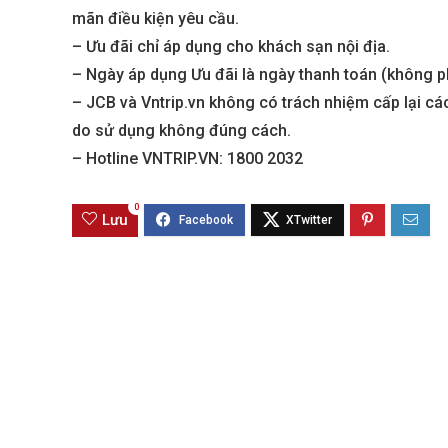
mãn điều kiện yêu cầu.
– Ưu đãi chỉ áp dụng cho khách sạn nội địa.
Sola The Global City
Gladia By The W
– Ngày áp dụng Ưu đãi là ngày thanh toán (không p
Từ 68 tỷ/căn
Từ 23 tỷ/căn
– JCB và Vntrip.vn không có trách nhiệm cấp lại các
do sử dụng không đúng cách.
Dự án hot nhất hiện nay
Dự án hot nhất hiệ
– Hotline VNTRIP.VN: 1800 2032
0
Lưu