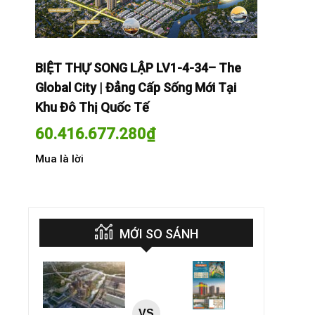
The
BIỆT THỰ SONG LẬP LV1-4-34– The
BIỆT THỰ
Tại
Global City | Đẳng Cấp Sống Mới Tại
Global Cit
Khu Đô Thị Quốc Tế
Khu Đô Th
60.416.677.280
₫
60.416.
Mua là lời
Mua là lời
MỚI SO SÁNH
VS