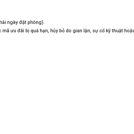
aters
Metropolis Thủ Thiêm
hải ngày đặt phòng).
Call
 mã ưu đãi bị quá hạn, hủy bỏ do gian lận, sự cố kỹ thuật hoặ
n nay
Dự án hot nhất hiện nay