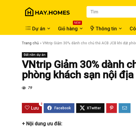
NEW
Dự án
Giỏ hàng
Thông tin
Cô
Trang chủ
»
VNtrip Giảm 30% dành cho chủ thẻ ACB JCB khi đặt phò
Đất nền dự án
VNtrip Giảm 30% dành ch
phòng khách sạn nội địa
79
0
Lưu
+ Nội dung ưu đãi: