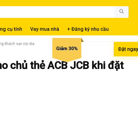
ng cụ tính
Vay mua nhà
+ Đăng ký nhu cầu
ng khách sạn nội địa
Giảm 30%
Đặt nga
o chủ thẻ ACB JCB khi đặt