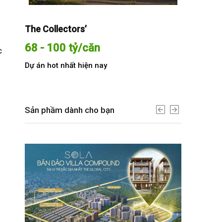
The Collectors’
Sola The G
68 - 100 tỷ/căn
Từ 68 t
c
Dự án hot nhất hiện nay
Dự án hot n
Sản phầm dành cho bạn