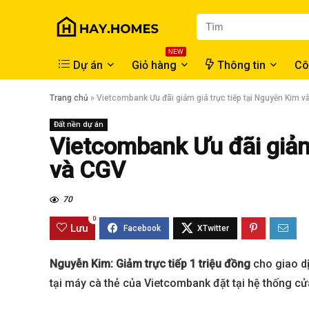
NEW
Dự án
Giỏ hàng
Thông tin
Cô
Trang chủ
»
Vietcombank Ưu đãi giảm giá trực tiếp tại Nguyễn Kim 
Đất nền dự án
Vietcombank Ưu đãi giảm 
và CGV
70
0
Lưu
Nguyễn Kim: Giảm trực tiếp 1 triệu đồng
cho giao dị
tại máy cà thẻ của Vietcombank đặt tại hệ thống c