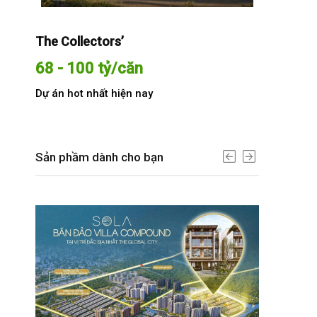
The Collectors’
Sola The G
68 - 100 tỷ/căn
Từ 68 t
Dự án hot nhất hiện nay
Dự án hot n
Sản phầm dành cho bạn