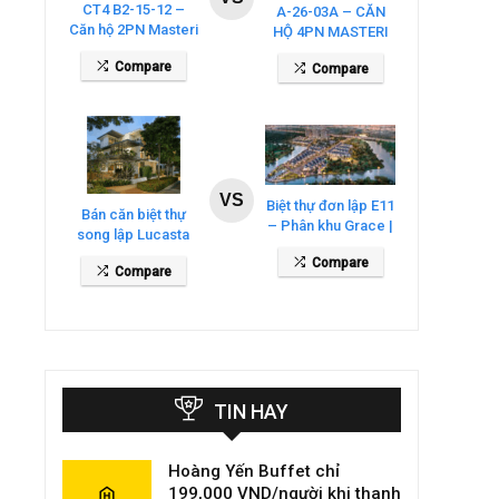
CT4 B2-15-12 –
A-26-03A – CĂN
Căn hộ 2PN Masteri
HỘ 4PN MASTERI
Cosmo Central
COSMO CENTRAL
Compare
Compare
– THE GLOBAL
CITY
VS
Biệt thự đơn lập E11
Bán căn biệt thự
– Phân khu Grace |
song lập Lucasta
Gladia By The
Villa – DT 175m2
Compare
Waters
Compare
giá 26 tỷ
TIN HAY
Hoàng Yến Buffet chỉ
199,000 VND/người khi thanh