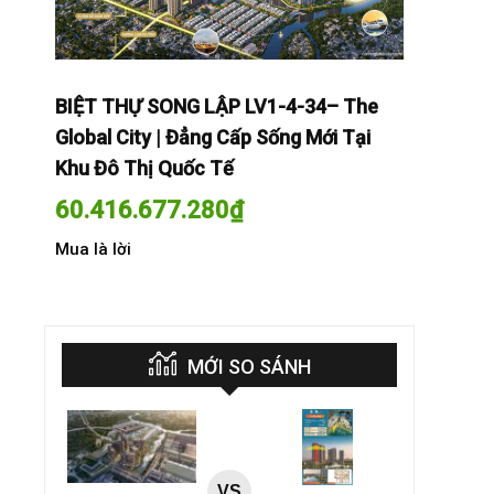
The
BIỆT THỰ SONG LẬP LV1-4-34– The
BIỆT THỰ
Tại
Global City | Đẳng Cấp Sống Mới Tại
Global Cit
Khu Đô Thị Quốc Tế
Khu Đô Th
60.416.677.280
₫
60.416.
Mua là lời
Mua là lời
MỚI SO SÁNH
VS