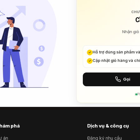
CHU
C
Nhận giỏ 
Hỗ trợ đúng sản phẩm v
Cập nhật giỏ hàng và ch
Gọi
P
hám phá
Dịch vụ & công cụ
ự án
Đăng ký nhu cầu