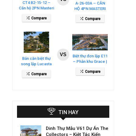
CT4 B2-15-12 –
A-26-03A – CĂN
Căn hộ 2PN Masteri
HỘ 4PN MASTERI
Cosmo Central
COSMO CENTRAL
Compare
Compare
– THE GLOBAL
CITY
VS
Biệt thự đơn lập E11
Bán căn biệt thự
– Phân khu Grace |
song lập Lucasta
Gladia By The
Villa – DT 175m2
Compare
Waters
Compare
giá 26 tỷ
TIN HAY
Dinh Thự Mẫu V61 Dự Án The
Collectors – Kiệt Tác Kiến