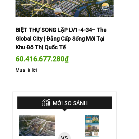
The
BIỆT THỰ SONG LẬP LV1-4-34– The
BIỆT THỰ
Tại
Global City | Đẳng Cấp Sống Mới Tại
Global Cit
Khu Đô Thị Quốc Tế
Khu Đô Th
60.416.677.280
₫
60.416.
Mua là lời
Mua là lời
MỚI SO SÁNH
VS