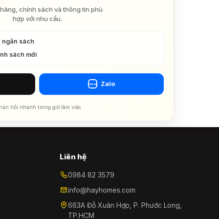
hàng, chính sách và thông tin phù
hợp với nhu cầu.
à ngân sách
ính sách mới
Zalo
Zalo
hản hồi nhanh trong giờ làm việc
Liên hệ
0984 82 3579
info@hayhomes.com
663A Đỗ Xuân Hợp, P. Phước Long,
TP.HCM