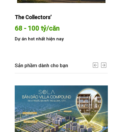
The Collectors’
Sola The G
68 - 100 tỷ/căn
Từ 68 t
Dự án hot nhất hiện nay
Dự án hot n
Sản phầm dành cho bạn