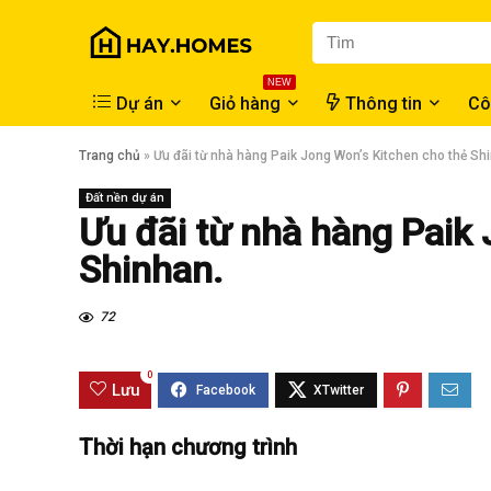
NEW
Dự án
Giỏ hàng
Thông tin
Cô
Trang chủ
»
Ưu đãi từ nhà hàng Paik Jong Won’s Kitchen cho thẻ Sh
Đất nền dự án
Ưu đãi từ nhà hàng Paik 
Shinhan.
72
0
Lưu
Thời hạn chương trình