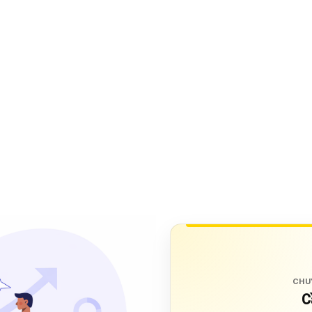
CHU
C