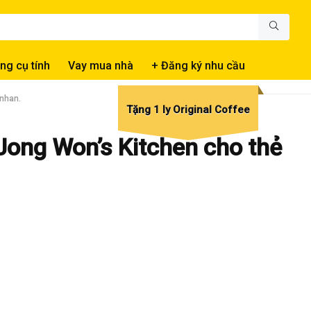
ng cụ tính
Vay mua nhà
+ Đăng ký nhu cầu
inhan.
Tặng 1 ly Original Coffee
Jong Won’s Kitchen cho thẻ