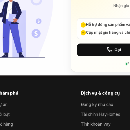
Nhận giỏ 
Hỗ trợ đúng sản phẩm v
Cập nhật giỏ hàng và ch
Gọi
P
hám phá
Dịch vụ & công cụ
ự án
Đăng ký nhu cầu
i bật
Tài chính HayHomes
iỏ hàng
Tính khoản vay