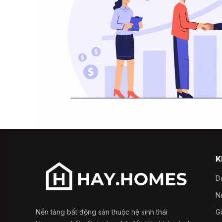
K
D
Nổ
Nền tảng bất động sản thuộc hệ sinh thái
G