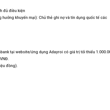
ch đủ điều kiện
aters
Metropolis Thủ Thiêm
 hưởng khuyến mại): Chủ thẻ ghi nợ và tín dụng quốc tế các
Call
n nay
Dự án hot nhất hiện nay
ank tại website/ứng dụng Adayroi có giá trị tối thiểu 1.000.0
 VNĐ.
iệu đồng).