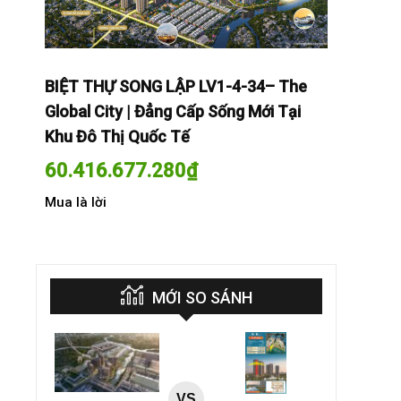
The
BIỆT THỰ SONG LẬP LV1-4-34– The
BIỆT THỰ
Tại
Global City | Đẳng Cấp Sống Mới Tại
Global Cit
Khu Đô Thị Quốc Tế
Khu Đô Th
60.416.677.280
₫
60.416.
Mua là lời
Mua là lời
MỚI SO SÁNH
VS