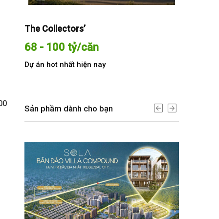
The Collectors’
Sola The G
68 - 100 tỷ/căn
Từ 68 t
Dự án hot nhất hiện nay
Dự án hot n
00
Sản phầm dành cho bạn