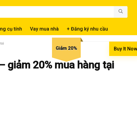
ng cụ tính
Vay mua nhà
+ Đăng ký nhu cầu
roi
Giảm 20%
Buy It No
– giảm 20% mua hàng tại