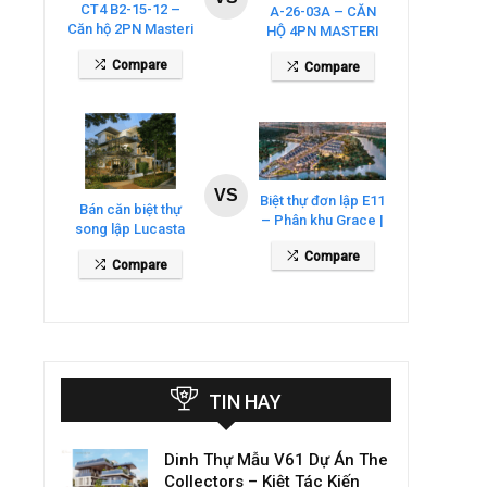
CT4 B2-15-12 –
A-26-03A – CĂN
Căn hộ 2PN Masteri
HỘ 4PN MASTERI
Cosmo Central
COSMO CENTRAL
Compare
Compare
– THE GLOBAL
CITY
VS
Biệt thự đơn lập E11
Bán căn biệt thự
– Phân khu Grace |
song lập Lucasta
Gladia By The
Villa – DT 175m2
Compare
Waters
Compare
giá 26 tỷ
TIN HAY
Dinh Thự Mẫu V61 Dự Án The
Collectors – Kiệt Tác Kiến