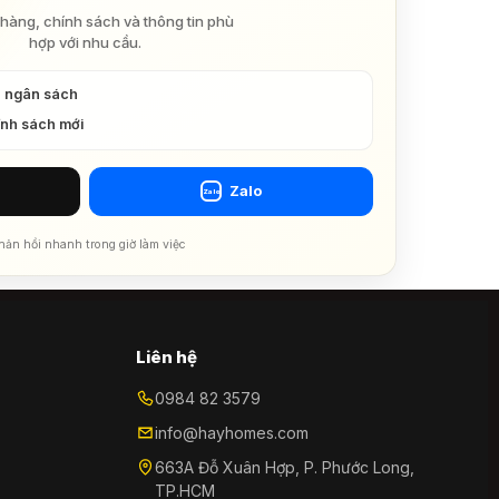
hàng, chính sách và thông tin phù
hợp với nhu cầu.
à ngân sách
ính sách mới
Zalo
Zalo
hản hồi nhanh trong giờ làm việc
Liên hệ
0984 82 3579
info@hayhomes.com
663A Đỗ Xuân Hợp, P. Phước Long,
TP.HCM