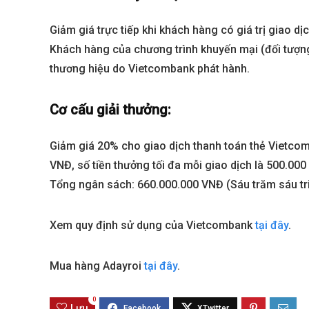
Giảm giá trực tiếp khi khách hàng có giá trị giao dị
Sola The Global City
Gladia By The W
Khách hàng của chương trình khuyến mại (đối tượng
Từ 68 tỷ/căn
Từ 23 tỷ/căn
thương hiệu do Vietcombank phát hành.
Dự án hot nhất hiện nay
Dự án hot nhất hiệ
Cơ cấu giải thưởng:
Giảm giá 20% cho giao dịch thanh toán thẻ Vietcomb
VNĐ, số tiền thưởng tối đa mỗi giao dịch là 500.000
Tổng ngân sách: 660.000.000 VNĐ (Sáu trăm sáu tr
Xem quy định sử dụng của Vietcombank
tại đây
.
Mua hàng Adayroi
tại đây
.
0
Lưu