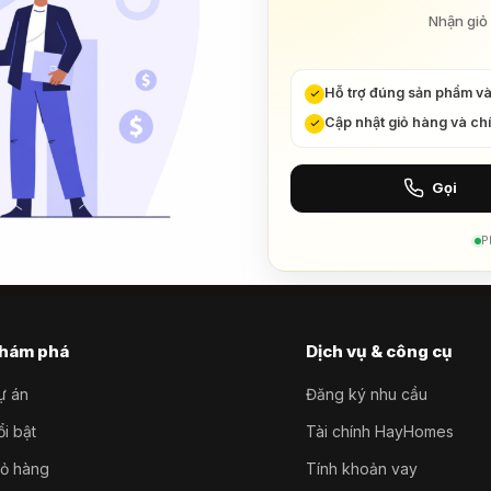
Nhận giỏ 
Hỗ trợ đúng sản phẩm v
Cập nhật giỏ hàng và ch
Gọi
P
hám phá
Dịch vụ & công cụ
ự án
Đăng ký nhu cầu
i bật
Tài chính HayHomes
iỏ hàng
Tính khoản vay