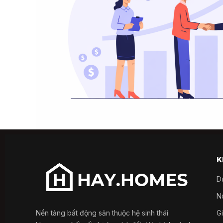
K
D
Nổ
Nền tảng bất động sản thuộc hệ sinh thái
G