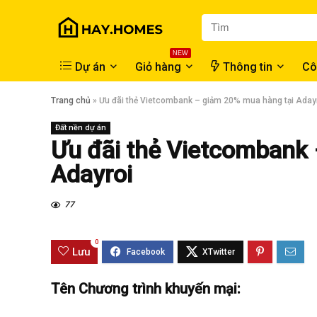
NEW
Dự án
Giỏ hàng
Thông tin
Cô
Trang chủ
»
Ưu đãi thẻ Vietcombank – giảm 20% mua hàng tại Aday
Đất nền dự án
Ưu đãi thẻ Vietcombank 
Adayroi
77
0
Lưu
Tên Chương trình khuyến mại: