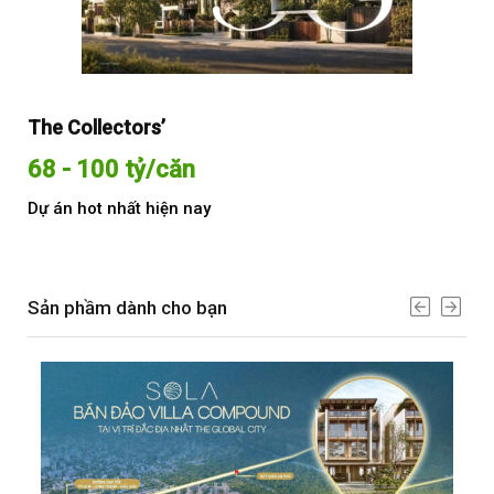
The Collectors’
Sol
68 - 100 tỷ/căn
Từ
Dự án hot nhất hiện nay
Dự 
Sản phầm dành cho bạn