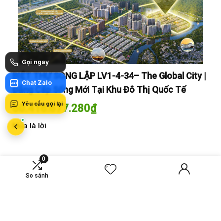
Gọi ngay
y |
BIỆT THỰ SONG LẬP LV1-4-34– The Global City |
BI
Chat Zalo
Zalo
Đẳng Cấp Sống Mới Tại Khu Đô Thị Quốc Tế
Đẳ
Yêu cầu gọi lại
60.416.677.280
₫
60
Mua là lời
Mua
0
So sánh
MỚI SO SÁNH