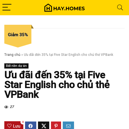
Giảm 35%
Trang chủ
»
Ưu đãi đến 35% tại Five Star English cho chủ thẻ VPBank
Đất nền dự án
Ưu đãi đến 35% tại Five
Star English cho chủ thẻ
VPBank
27
0
Lưu