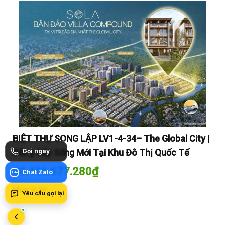
y |
BIỆT THỰ SONG LẬP LV1-4-34– The Global City |
BI
Đẳng Cấp Sống Mới Tại Khu Đô Thị Quốc Tế
Gọi ngay
Đẳ
60.416.677.280
₫
60
Chat Zalo
Zalo
Mua là lời
Mua
Yêu cầu gọi lại