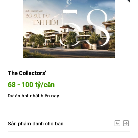
The Collectors’
Sol
68 - 100 tỷ/căn
Từ
Dự án hot nhất hiện nay
Dự 
Sản phầm dành cho bạn