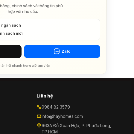
hàng, chính sách và thông tin phù
hợp với nhu cầu.
à ngân sách
ính sách mới
Zalo
Zalo
hản hồi nhanh trong giờ làm việc
Liên hệ
0984 82 3579
info@hayhomes.com
663A Đỗ Xuân Hợp, P. Phước Long,
TP.HCM