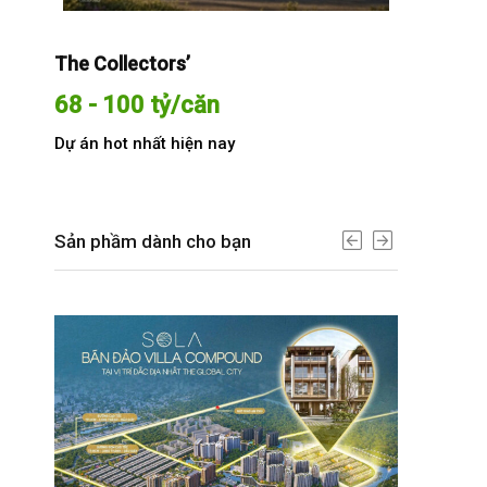
The Collectors’
Sola The G
68 - 100 tỷ/căn
Từ 68 t
Dự án hot nhất hiện nay
Dự án hot n
Sản phầm dành cho bạn