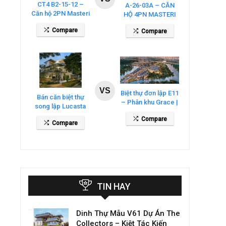
CT4 B2-15-12 –
A-26-03A – CĂN
Căn hộ 2PN Masteri
HỘ 4PN MASTERI
Cosmo Central
COSMO CENTRAL
Compare
Compare
– THE GLOBAL
CITY
VS
Biệt thự đơn lập E11
Bán căn biệt thự
– Phân khu Grace |
song lập Lucasta
Gladia By The
Villa – DT 175m2
Compare
Waters
Compare
giá 26 tỷ
TIN HAY
Dinh Thự Mẫu V61 Dự Án The
Collectors – Kiệt Tác Kiến