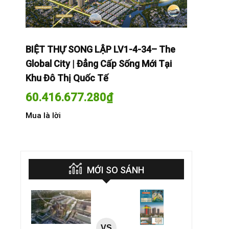
The
BIỆT THỰ SONG LẬP LV1-4-34– The
BIỆT THỰ
Tại
Global City | Đẳng Cấp Sống Mới Tại
Global Cit
Khu Đô Thị Quốc Tế
Khu Đô Th
60.416.677.280
₫
60.416.
Mua là lời
Mua là lời
MỚI SO SÁNH
VS