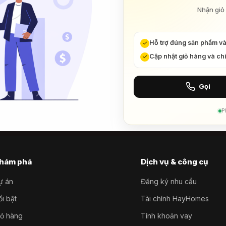
Nhận giỏ 
Hỗ trợ đúng sản phẩm v
Cập nhật giỏ hàng và ch
Gọi
P
hám phá
Dịch vụ & công cụ
ự án
Đăng ký nhu cầu
i bật
Tài chính HayHomes
iỏ hàng
Tính khoản vay