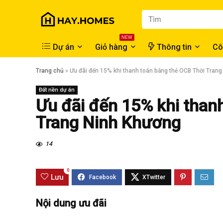
NEW
Dự án
Giỏ hàng
Thông tin
Cô
Trang chủ
»
Ưu đãi đến 15% khi thanh toán bằng thẻ OCB Thời Tran
Đất nền dự án
Ưu đãi đến 15% khi than
Trang Ninh Khương
14
0
Lưu
Nội dung ưu đãi