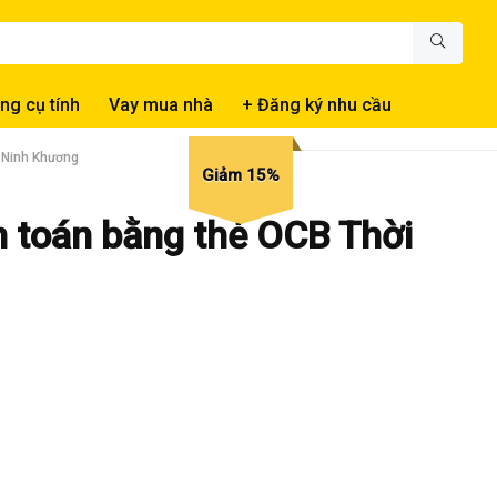
ng cụ tính
Vay mua nhà
+ Đăng ký nhu cầu
g Ninh Khương
Giảm 15%
h toán bằng thẻ OCB Thời