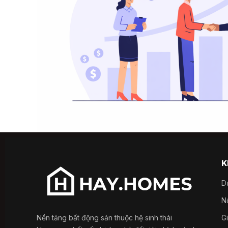
K
D
Nổ
Nền tảng bất động sản thuộc hệ sinh thái
G