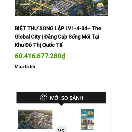
The
BIỆT THỰ SONG LẬP LV1-4-34– The
BIỆT THỰ
Tại
Global City | Đẳng Cấp Sống Mới Tại
Global Cit
Khu Đô Thị Quốc Tế
Khu Đô Th
60.416.677.280
₫
60.416.
Mua là lời
Mua là lời
MỚI SO SÁNH
VS