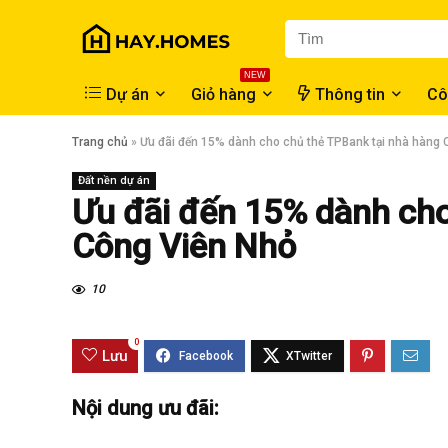
NEW
Dự án
Giỏ hàng
Thông tin
Cô
Trang chủ
»
Ưu đãi đến 15% dành cho chủ thẻ TPBank tại nhà hàng 
Đất nền dự án
Ưu đãi đến 15% dành cho
Công Viên Nhỏ
10
0
Lưu
Nội dung ưu đãi: