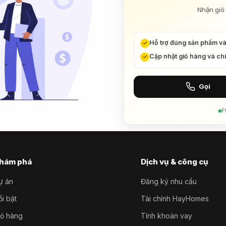
Nhận giỏ 
Hỗ trợ đúng sản phẩm v
Cập nhật giỏ hàng và ch
Gọi
P
hám phá
Dịch vụ & công cụ
ự án
Đăng ký nhu cầu
i bật
Tài chính HayHomes
iỏ hàng
Tính khoản vay