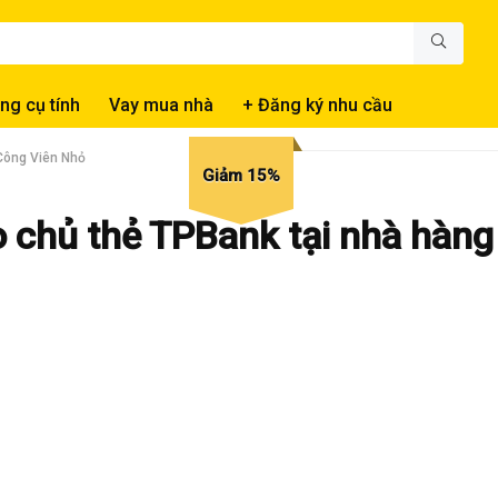
ng cụ tính
Vay mua nhà
+ Đăng ký nhu cầu
Công Viên Nhỏ
Giảm 15%
 chủ thẻ TPBank tại nhà hàng