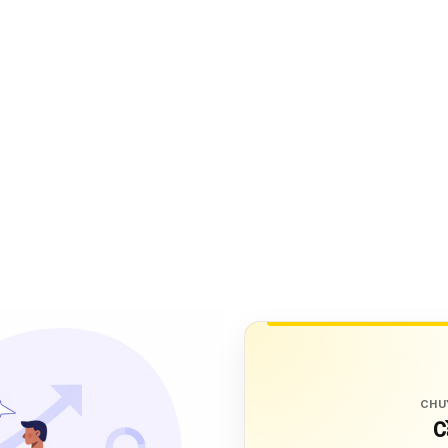
CHU
C