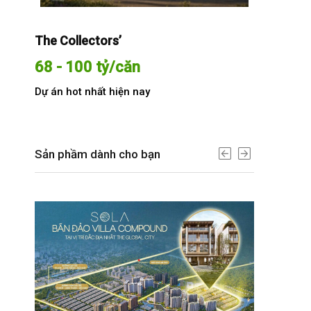
The Collectors’
Sola The G
68 - 100 tỷ/căn
Từ 68 t
Dự án hot nhất hiện nay
Dự án hot n
Sản phầm dành cho bạn