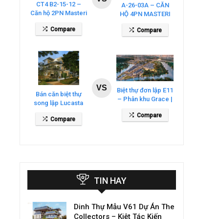
CT4 B2-15-12 –
A-26-03A – CĂN
Căn hộ 2PN Masteri
HỘ 4PN MASTERI
Cosmo Central
COSMO CENTRAL
Compare
Compare
– THE GLOBAL
CITY
VS
Biệt thự đơn lập E11
Bán căn biệt thự
– Phân khu Grace |
song lập Lucasta
Gladia By The
Villa – DT 175m2
Compare
Waters
Compare
giá 26 tỷ
TIN HAY
Dinh Thự Mẫu V61 Dự Án The
Collectors – Kiệt Tác Kiến