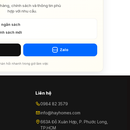
hàng, chính sách và thông tin phù
hợp với nhu cầu.
à ngân sách
ính sách mới
Zalo
Zalo
hản hồi nhanh trong giờ làm việc
Liên hệ
0984 82 3579
info@hayhomes.com
663A Đỗ Xuân Hợp, P. Phước Long,
TP.HCM