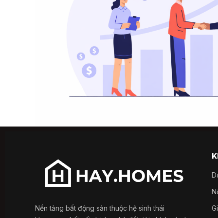
K
D
Nổ
Nền tảng bất động sản thuộc hệ sinh thái
G