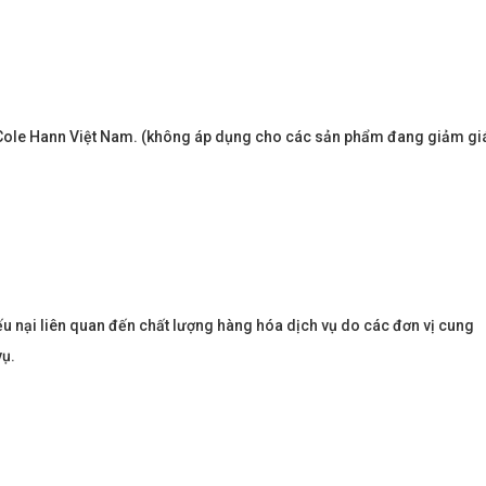
aters
Metropolis Thủ Thiêm
Call
g Cole Hann Việt Nam. (không áp dụng cho các sản phẩm đang giảm gi
n nay
Dự án hot nhất hiện nay
u nại liên quan đến chất lượng hàng hóa dịch vụ do các đơn vị cung
vụ.