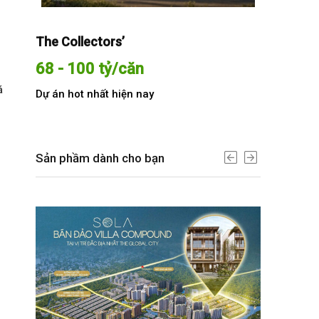
The Collectors’
Sola The G
68 - 100 tỷ/căn
Từ 68 t
á
Dự án hot nhất hiện nay
Dự án hot n
Sản phầm dành cho bạn