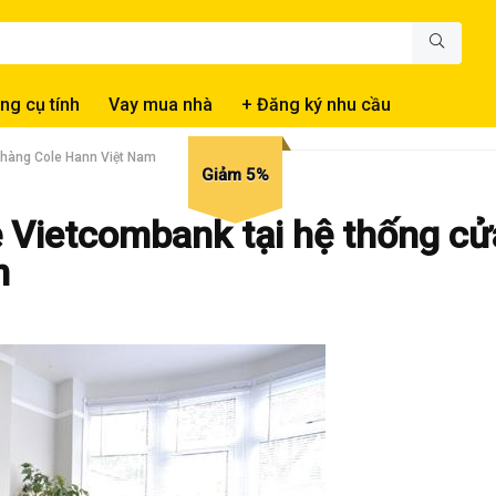
ng cụ tính
Vay mua nhà
+ Đăng ký nhu cầu
a hàng Cole Hann Việt Nam
Giảm 5%
ẻ Vietcombank tại hệ thống cử
m