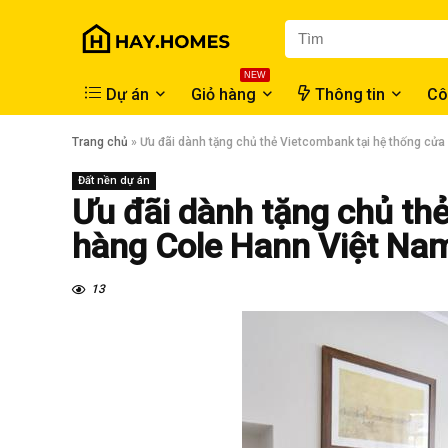
NEW
Dự án
Giỏ hàng
Thông tin
Cô
Trang chủ
»
​Ưu đãi dành tặng chủ thẻ Vietcombank tại hệ thống cử
Đất nền dự án
​Ưu đãi dành tặng chủ th
hàng Cole Hann Việt Na
13