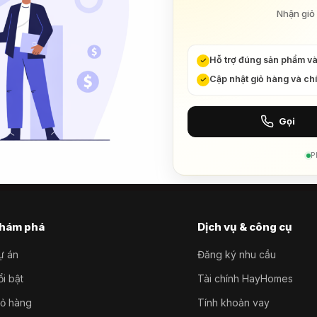
Nhận giỏ 
Hỗ trợ đúng sản phẩm v
Cập nhật giỏ hàng và ch
Gọi
P
hám phá
Dịch vụ & công cụ
ự án
Đăng ký nhu cầu
i bật
Tài chính HayHomes
iỏ hàng
Tính khoản vay