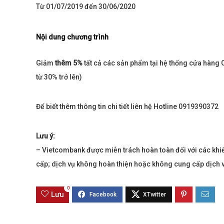
Từ 01/07/2019 đến 30/06/20
20
Sola The Global City
Gladia By The W
Nội dung chương trình
Từ 68 tỷ/căn
Từ 23 tỷ/căn
Giảm
thêm
5%
tất cả các sản phẩm tại hệ thống cửa hàn
Dự án hot nhất hiện nay
Dự án hot nhất hiệ
từ 30% trở lên)
Để biết thêm thông tin chi tiết liên hệ Hotline
0919390372
Lưu ý:
– Vietcombank được miễn trách hoàn toàn đối với các khiế
cấp; dịch vụ không hoàn thiện hoặc không cung cấp dịch 
0
Lưu