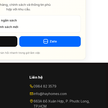
hàng, chính sách và thông tin phù
hợp với nhu cầu.
à ngân sách
ính sách mới
Zalo
Zalo
hản hồi nhanh trong giờ làm việc
Liên hệ
0984 82 3579
info@hayhomes.com
663A Đỗ Xuân Hợp, P. Phước Long,
TP.HCM