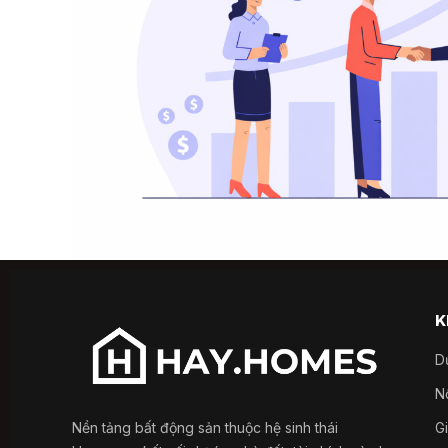
K
D
Nổ
Nền tảng bất động sản thuộc hệ sinh thái
G