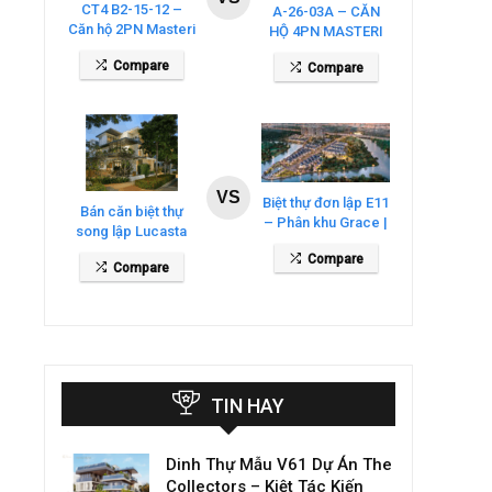
CT4 B2-15-12 –
A-26-03A – CĂN
Căn hộ 2PN Masteri
HỘ 4PN MASTERI
Cosmo Central
COSMO CENTRAL
Compare
Compare
– THE GLOBAL
CITY
VS
Biệt thự đơn lập E11
Bán căn biệt thự
– Phân khu Grace |
song lập Lucasta
Gladia By The
Villa – DT 175m2
Compare
Waters
Compare
giá 26 tỷ
TIN HAY
Dinh Thự Mẫu V61 Dự Án The
Collectors – Kiệt Tác Kiến