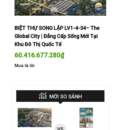
The
BIỆT THỰ SONG LẬP LV1-4-34– The
BIỆT THỰ
Tại
Global City | Đẳng Cấp Sống Mới Tại
Global Cit
Khu Đô Thị Quốc Tế
Khu Đô Th
60.416.677.280
₫
60.416.
Mua là lời
Mua là lời
MỚI SO SÁNH
VS