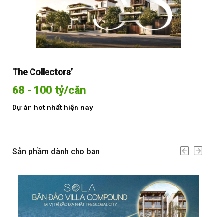
The Collectors’
Sol
68 - 100 tỷ/căn
Từ
Dự án hot nhất hiện nay
Dự 
Sản phầm dành cho bạn