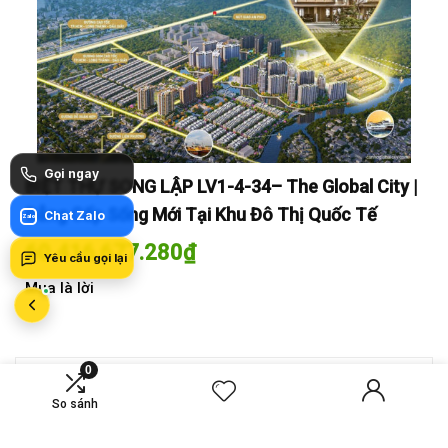
Gọi ngay
y |
BIỆT THỰ SONG LẬP LV1-4-34– The Global City |
BI
Đẳng Cấp Sống Mới Tại Khu Đô Thị Quốc Tế
Đẳ
Chat Zalo
Zalo
60.416.677.280
₫
60
Yêu cầu gọi lại
Mua là lời
Mua
0
MỚI SO SÁNH
So sánh