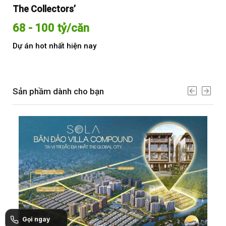
The Collectors’
Sol
68 - 100 tỷ/căn
Từ
Dự án hot nhất hiện nay
Dự 
Sản phầm dành cho bạn
Gọi ngay