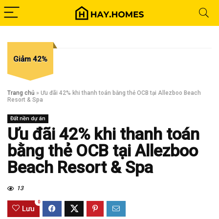
Giảm 42%
Trang chủ
»
Ưu đãi 42% khi thanh toán bằng thẻ OCB tại Allezboo Beach
Resort & Spa
Đất nền dự án
Ưu đãi 42% khi thanh toán
bằng thẻ OCB tại Allezboo
Beach Resort & Spa
13
0
Lưu