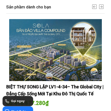
Sản phầm dành cho bạn
y |
BIỆT THỰ SONG LẬP LV1-4-34– The Global City |
BI
Đẳng Cấp Sống Mới Tại Khu Đô Thị Quốc Tế
Đẳ
Gọi ngay
60.416.677.280
₫
60