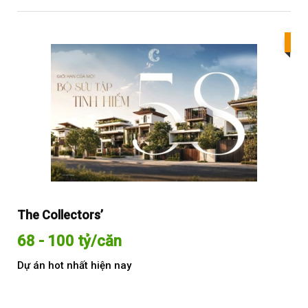
Bes
The Collectors’
Sol
68 - 100 tỷ/căn
Từ
Dự án hot nhất hiện nay
Dự 