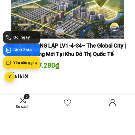
Gọi ngay
y |
BIỆT THỰ SONG LẬP LV1-4-34– The Global City |
BI
Chat Zalo
Zalo
Đẳng Cấp Sống Mới Tại Khu Đô Thị Quốc Tế
Đẳ
Yêu cầu gọi lại
60.416.677.280
₫
60
Mua là lời
Mua
0
So sánh
MỚI SO SÁNH