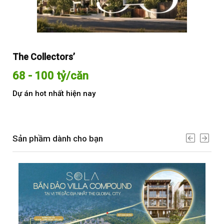
The Collectors’
Sol
68 - 100 tỷ/căn
Từ
Dự án hot nhất hiện nay
Dự 
Sản phầm dành cho bạn