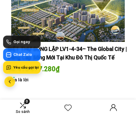
Gọi ngay
y |
BIỆT THỰ SONG LẬP LV1-4-34– The Global City |
BI
Chat Zalo
Zalo
Đẳng Cấp Sống Mới Tại Khu Đô Thị Quốc Tế
Đẳ
Yêu cầu gọi lại
60.416.677.280
₫
60
Mua là lời
Mua
0
MỚI SO SÁNH
So sánh