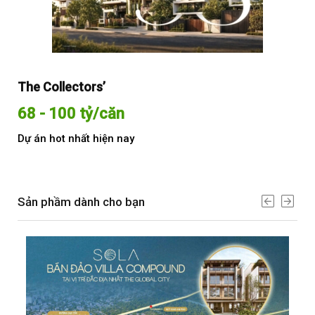
The Collectors’
Sol
68 - 100 tỷ/căn
Từ
Dự án hot nhất hiện nay
Dự 
Sản phầm dành cho bạn