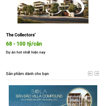
The Collectors’
Sol
68 - 100 tỷ/căn
Từ
Dự án hot nhất hiện nay
Dự 
Sản phầm dành cho bạn