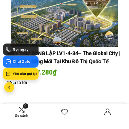
Gọi ngay
y |
BIỆT THỰ SONG LẬP LV1-4-34– The Global City |
BI
Đẳng Cấp Sống Mới Tại Khu Đô Thị Quốc Tế
Đẳ
Chat Zalo
Zalo
60.416.677.280
₫
60
Yêu cầu gọi lại
Mua là lời
Mua
0
MỚI SO SÁNH
So sánh