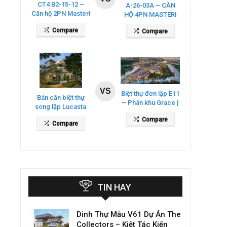
CT4 B2-15-12 –
A-26-03A – CĂN
Căn hộ 2PN Masteri
HỘ 4PN MASTERI
Cosmo Central
COSMO CENTRAL
Compare
Compare
– THE GLOBAL
CITY
VS
Biệt thự đơn lập E11
Bán căn biệt thự
– Phân khu Grace |
song lập Lucasta
Gladia By The
Villa – DT 175m2
Compare
Waters
Compare
giá 26 tỷ
TIN HAY
Dinh Thự Mẫu V61 Dự Án The
Collectors – Kiệt Tác Kiến