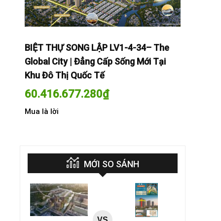
The
BIỆT THỰ SONG LẬP LV1-4-34– The
BIỆT THỰ
Tại
Global City | Đẳng Cấp Sống Mới Tại
Global Cit
Khu Đô Thị Quốc Tế
Khu Đô Th
60.416.677.280
₫
60.416.
Mua là lời
Mua là lời
MỚI SO SÁNH
VS