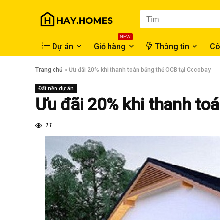
NEW
Dự án
Giỏ hàng
Thông tin
Cô
Trang chủ
»
Ưu đãi 20% khi thanh toán bằng thẻ OCB tại Cocobay
Đất nền dự án
Ưu đãi 20% khi thanh to
11