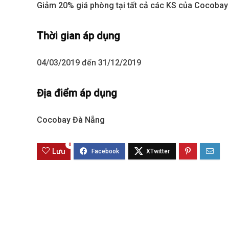
Giảm 20% giá phòng tại tất cả các KS của Cocobay
Sola The Global City
Gladia By The W
Thời gian áp dụng
Từ 68 tỷ/căn
Từ 23 tỷ/căn
04/03/2019 đến 31/12/2019
Dự án hot nhất hiện nay
Dự án hot nhất hiệ
Địa điểm áp dụng
Cocobay Đà Nẵng
0
Lưu