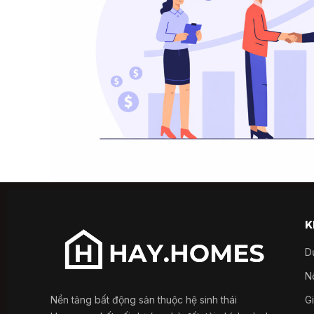
K
D
Nổ
Nền tảng bất động sản thuộc hệ sinh thái
G