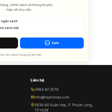
hàng, chính sách và thông tin phù
hợp với nhu cầu.
à ngân sách
ính sách mới
Zalo
Zalo
hản hồi nhanh trong giờ làm việc
Liên hệ
0984 82 3579
info@hayhomes.com
663A Đỗ Xuân Hợp, P. Phước Long,
TP.HCM