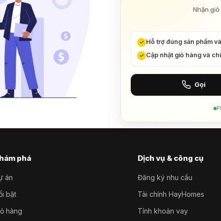
Nhận giỏ 
Hỗ trợ đúng sản phẩm v
Cập nhật giỏ hàng và ch
Gọi
P
hám phá
Dịch vụ & công cụ
ự án
Đăng ký nhu cầu
i bật
Tài chính HayHomes
iỏ hàng
Tính khoản vay