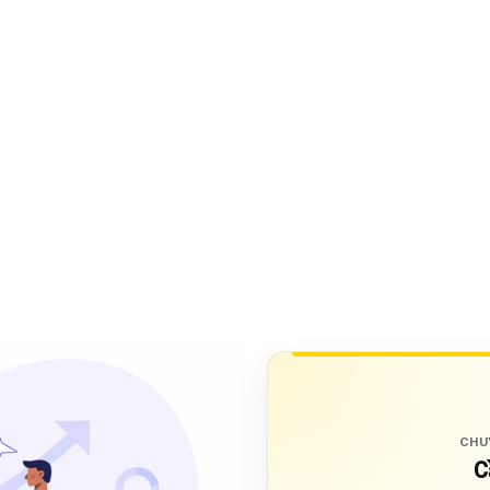
CHU
C