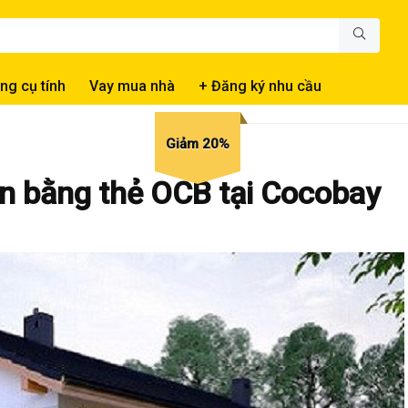
ng cụ tính
Vay mua nhà
+ Đăng ký nhu cầu
Giảm 20%
án bằng thẻ OCB tại Cocobay