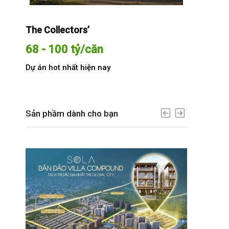
The Collectors’
Sola The G
68 - 100 tỷ/căn
Từ 68 t
Dự án hot nhất hiện nay
Dự án hot n
Sản phầm dành cho bạn