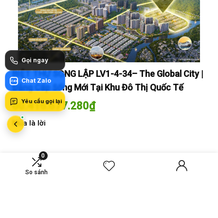
Gọi ngay
y |
BIỆT THỰ SONG LẬP LV1-4-34– The Global City |
BI
Chat Zalo
Zalo
Đẳng Cấp Sống Mới Tại Khu Đô Thị Quốc Tế
Đẳ
Yêu cầu gọi lại
60.416.677.280
₫
60
Mua là lời
Mua
0
So sánh
MỚI SO SÁNH