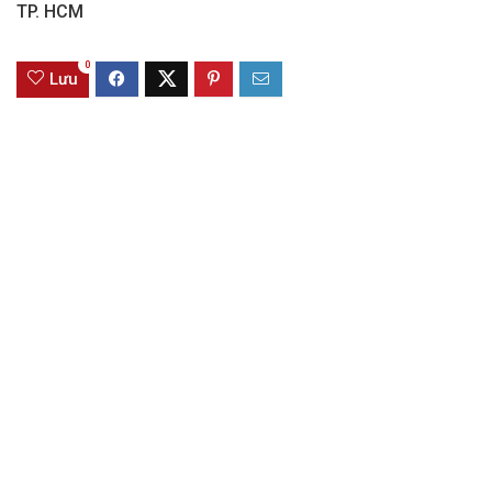
TP. HCM
0
Lưu