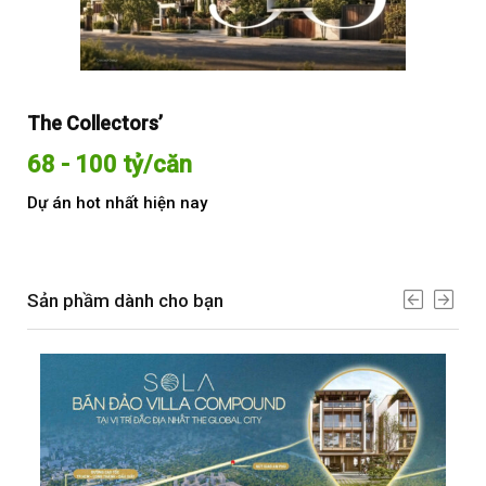
The Collectors’
Sol
68 - 100 tỷ/căn
Từ
Dự án hot nhất hiện nay
Dự 
Sản phầm dành cho bạn