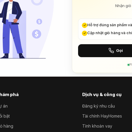
Nhận giỏ 
Hỗ trợ đúng sản phẩm v
Cập nhật giỏ hàng và ch
Gọi
P
hám phá
Dịch vụ & công cụ
ự án
Đăng ký nhu cầu
i bật
Tài chính HayHomes
iỏ hàng
Tính khoản vay