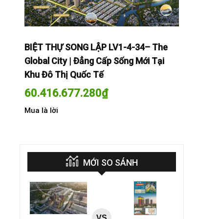
The
BIỆT THỰ SONG LẬP LV1-4-34– The
BIỆT THỰ
Tại
Global City | Đẳng Cấp Sống Mới Tại
Global Cit
Khu Đô Thị Quốc Tế
Khu Đô Th
60.416.677.280
₫
60.416.
Mua là lời
Mua là lời
MỚI SO SÁNH
VS