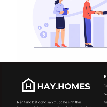
K
D
Nổ
Nền tảng bất động sản thuộc hệ sinh thái
G