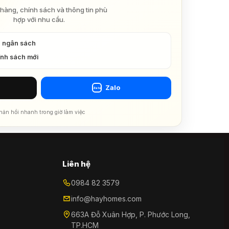
hàng, chính sách và thông tin phù
hợp với nhu cầu.
à ngân sách
ính sách mới
Zalo
Zalo
hản hồi nhanh trong giờ làm việc
Liên hệ
0984 82 3579
info@hayhomes.com
663A Đỗ Xuân Hợp, P. Phước Long,
TP.HCM