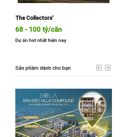
The Collectors’
Sola The G
68 - 100 tỷ/căn
Từ 68 t
Dự án hot nhất hiện nay
Dự án hot n
Sản phầm dành cho bạn