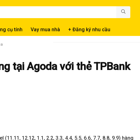
ng cụ tính
Vay mua nhà
+ Đăng ký nhu cầu
sa
ng tại Agoda với thẻ TPBank
11.11, 12.12, 1.1, 2.2, 3.3, 4.4, 5.5, 6.6, 7.7, 8.8, 9.9) hàng