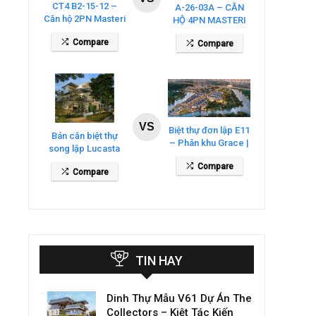
CT4 B2-15-12 –
A-26-03A – CĂN
Căn hộ 2PN Masteri
HỘ 4PN MASTERI
Cosmo Central
COSMO CENTRAL
Compare
Compare
– THE GLOBAL
CITY
VS
Biệt thự đơn lập E11
Bán căn biệt thự
– Phân khu Grace |
song lập Lucasta
Gladia By The
Villa – DT 175m2
Compare
Waters
Compare
giá 26 tỷ
TIN HAY
Dinh Thự Mẫu V61 Dự Án The
Collectors – Kiệt Tác Kiến