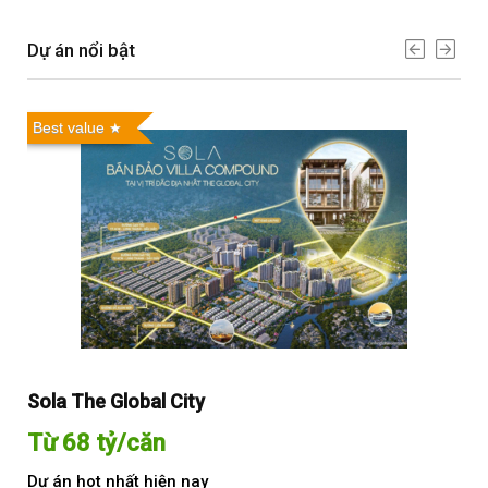
Dự án nổi bật
Best value
Sola The Global City
Gl
Từ 68 tỷ/căn
Từ
Dự án hot nhất hiện nay
Dự 