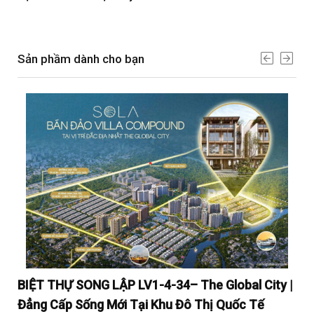
Sản phầm dành cho bạn
y |
BIỆT THỰ SONG LẬP LV1-4-34– The Global City |
BI
Đẳng Cấp Sống Mới Tại Khu Đô Thị Quốc Tế
Đẳ