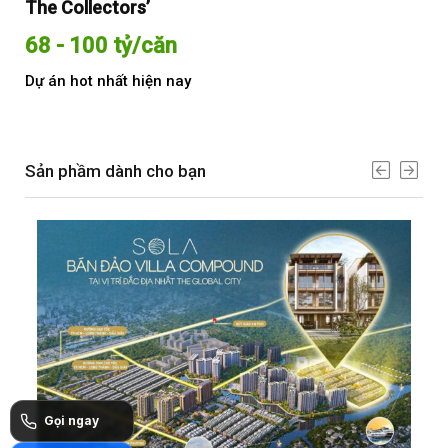
The Collectors’
Sol
68 - 100 tỷ/căn
Từ
Dự án hot nhất hiện nay
Dự 
Sản phầm dành cho bạn
Gọi ngay