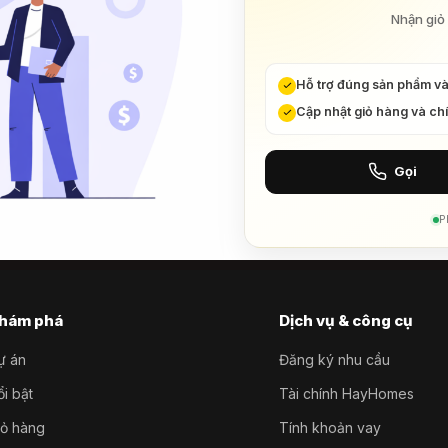
Nhận giỏ 
Hỗ trợ đúng sản phẩm v
Cập nhật giỏ hàng và ch
Gọi
P
hám phá
Dịch vụ & công cụ
ự án
Đăng ký nhu cầu
i bật
Tài chính HayHomes
iỏ hàng
Tính khoản vay