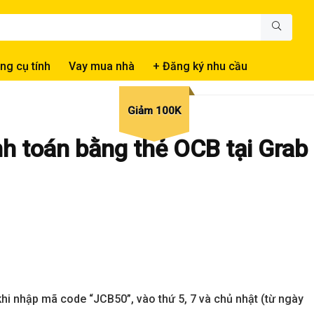
ng cụ tính
Vay mua nhà
+ Đăng ký nhu cầu
Giảm 100K
nh toán bằng thẻ OCB tại Grab
i nhập mã code “JCB50”, vào thứ 5, 7 và chủ nhật (từ ngày