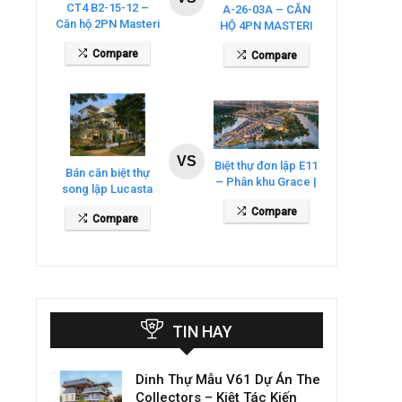
CT4 B2-15-12 –
A-26-03A – CĂN
Căn hộ 2PN Masteri
HỘ 4PN MASTERI
Cosmo Central
COSMO CENTRAL
Compare
Compare
– THE GLOBAL
CITY
VS
Biệt thự đơn lập E11
Bán căn biệt thự
– Phân khu Grace |
song lập Lucasta
Gladia By The
Villa – DT 175m2
Compare
Waters
Compare
giá 26 tỷ
TIN HAY
Dinh Thự Mẫu V61 Dự Án The
Collectors – Kiệt Tác Kiến