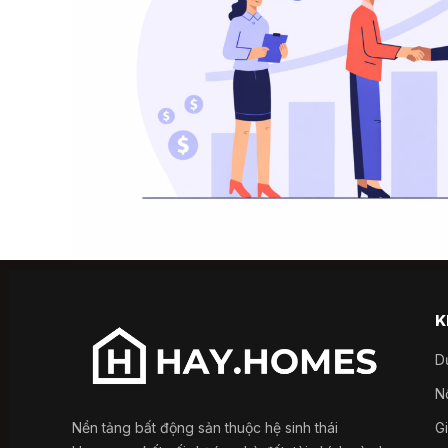
K
D
Nổ
Nền tảng bất động sản thuộc hệ sinh thái
G