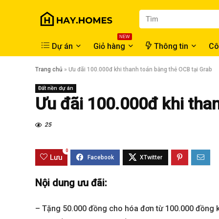
NEW
Dự án
Giỏ hàng
Thông tin
Cô
Trang chủ
»
Ưu đãi 100.000đ khi thanh toán bằng thẻ OCB tại Grab
Đất nền dự án
Ưu đãi 100.000đ khi tha
25
0
Lưu
Nội dung ưu đãi:
– Tặng 50.000 đồng cho hóa đơn từ 100.000 đồng kh