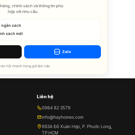
hàng, chính sách và thông tin phù
hợp với nhu cầu.
à ngân sách
ính sách mới
Zalo
Zalo
hản hồi nhanh trong giờ làm việc
Liên hệ
0984 82 3579
info@hayhomes.com
663A Đỗ Xuân Hợp, P. Phước Long,
TP.HCM