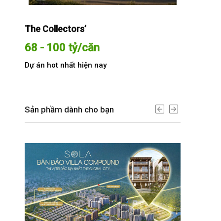
The Collectors’
Sola The G
68 - 100 tỷ/căn
Từ 68 t
Dự án hot nhất hiện nay
Dự án hot n
Sản phầm dành cho bạn