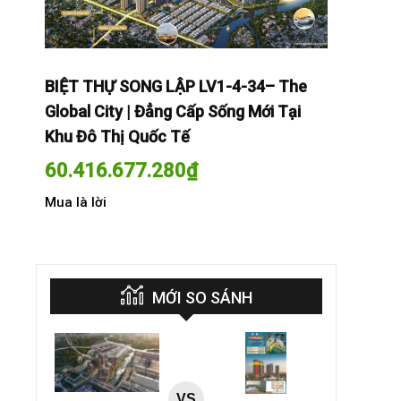
The
BIỆT THỰ SONG LẬP LV1-4-34– The
BIỆT THỰ
Tại
Global City | Đẳng Cấp Sống Mới Tại
Global Cit
Khu Đô Thị Quốc Tế
Khu Đô Th
60.416.677.280
₫
60.416.
Mua là lời
Mua là lời
MỚI SO SÁNH
VS