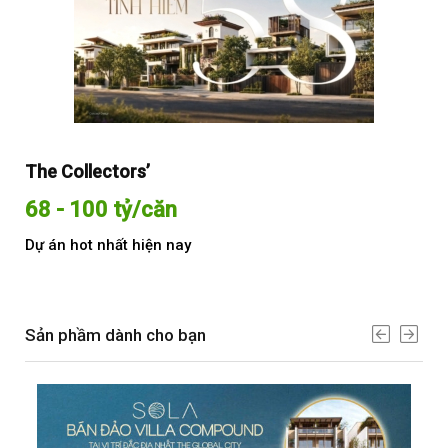
The Collectors’
Sol
68 - 100 tỷ/căn
Từ
Dự án hot nhất hiện nay
Dự 
Sản phầm dành cho bạn