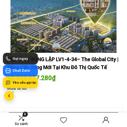
Gọi ngay
y |
BIỆT THỰ SONG LẬP LV1-4-34– The Global City |
BI
Đẳng Cấp Sống Mới Tại Khu Đô Thị Quốc Tế
Đẳ
Chat Zalo
Zalo
60.416.677.280
₫
60
Yêu cầu gọi lại
Mua là lời
Mua
0
MỚI SO SÁNH
So sánh