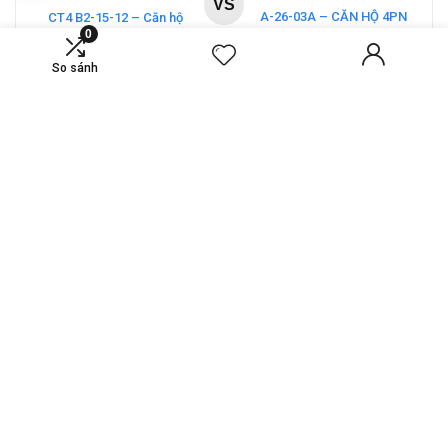
VS
A-26-03A – CĂN HỘ 4PN
CT4 B2-15-12 – Căn hộ
0
MASTERI COSMO
2PN Masteri Cosmo
CENTRAL – THE GLOBAL
Central
So sánh
Compare
Compare
CITY
VS
Bán căn biệt thự song lập
Biệt thự đơn lập E11 –
Lucasta Villa – DT 175m2
Phân khu Grace | Gladia By
giá 26 tỷ
The Waters
Compare
Compare
TIN HAY
Fuji Sushi giảm đến 15% cho chủ thẻ