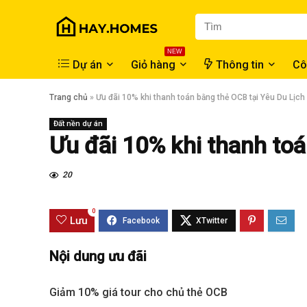
NEW
Dự án
Giỏ hàng
Thông tin
Cô
Trang chủ
»
Ưu đãi 10% khi thanh toán bằng thẻ OCB tại Yêu Du Lịch
Đất nền dự án
Ưu đãi 10% khi thanh toá
20
0
Lưu
Nội dung ưu đãi
Giảm 10% giá tour cho chủ thẻ OCB