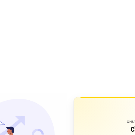
CHU
C