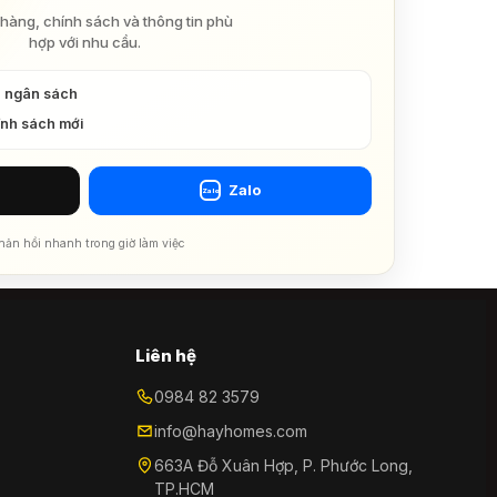
hàng, chính sách và thông tin phù
hợp với nhu cầu.
à ngân sách
ính sách mới
Zalo
Zalo
hản hồi nhanh trong giờ làm việc
Liên hệ
0984 82 3579
info@hayhomes.com
663A Đỗ Xuân Hợp, P. Phước Long,
TP.HCM