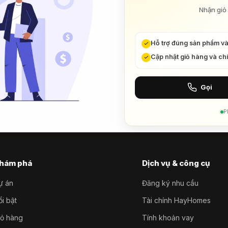
Nhận giỏ 
Hỗ trợ đúng sản phẩm v
Cập nhật giỏ hàng và ch
Gọi
P
hám phá
Dịch vụ & công cụ
ự án
Đăng ký nhu cầu
i bật
Tài chính HayHomes
iỏ hàng
Tính khoản vay