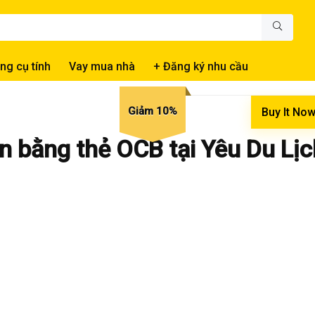
ng cụ tính
Vay mua nhà
+ Đăng ký nhu cầu
Giảm 10%
Buy It No
n bằng thẻ OCB tại Yêu Du Lịc