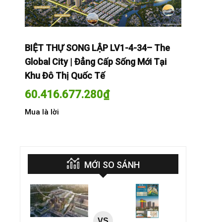
The
BIỆT THỰ SONG LẬP LV1-4-34– The
BIỆT THỰ
Tại
Global City | Đẳng Cấp Sống Mới Tại
Global Cit
Khu Đô Thị Quốc Tế
Khu Đô Th
60.416.677.280
₫
60.416.
Mua là lời
Mua là lời
MỚI SO SÁNH
VS