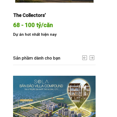
The Collectors’
Sola The G
68 - 100 tỷ/căn
Từ 68 t
Dự án hot nhất hiện nay
Dự án hot n
Sản phầm dành cho bạn