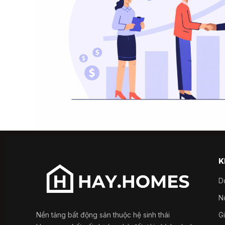
K
D
Nổ
Nền tảng bất động sản thuộc hệ sinh thái
G