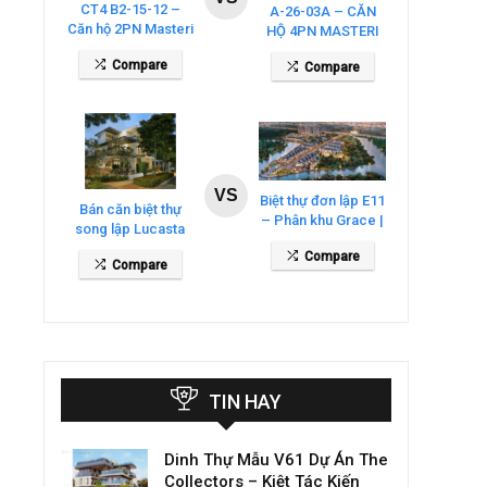
CT4 B2-15-12 –
A-26-03A – CĂN
Căn hộ 2PN Masteri
HỘ 4PN MASTERI
Cosmo Central
COSMO CENTRAL
Compare
Compare
– THE GLOBAL
CITY
VS
Biệt thự đơn lập E11
Bán căn biệt thự
– Phân khu Grace |
song lập Lucasta
Gladia By The
Villa – DT 175m2
Compare
Waters
Compare
giá 26 tỷ
TIN HAY
Dinh Thự Mẫu V61 Dự Án The
Collectors – Kiệt Tác Kiến