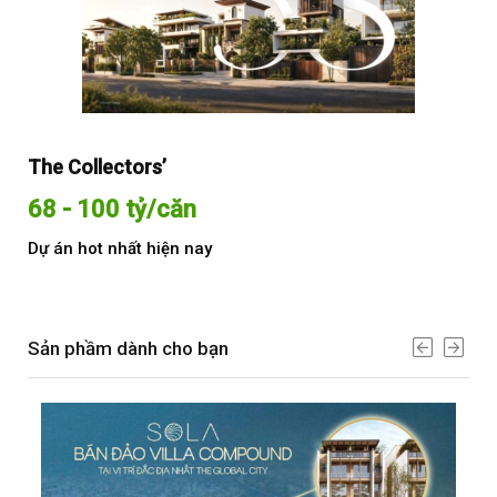
The Collectors’
Sol
68 - 100 tỷ/căn
Từ
Dự án hot nhất hiện nay
Dự 
Sản phầm dành cho bạn