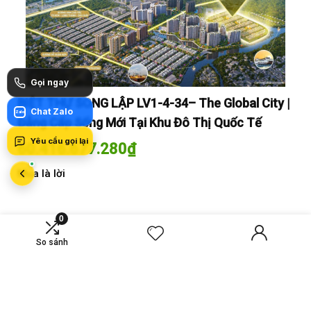
Gọi ngay
y |
BIỆT THỰ SONG LẬP LV1-4-34– The Global City |
BI
Chat Zalo
Zalo
Đẳng Cấp Sống Mới Tại Khu Đô Thị Quốc Tế
Đẳ
Yêu cầu gọi lại
60.416.677.280
₫
60
Mua là lời
Mua
0
So sánh
MỚI SO SÁNH