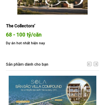
The Collectors’
Sol
68 - 100 tỷ/căn
Từ
Dự án hot nhất hiện nay
Dự 
Sản phầm dành cho bạn