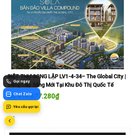
y |
BIỆT THỰ SONG LẬP LV1-4-34– The Global City |
BI
Gọi ngay
Đẳng Cấp Sống Mới Tại Khu Đô Thị Quốc Tế
Đẳ
Chat Zalo
60.416.677.280
₫
60
Zalo
Mua là lời
Mua
Yêu cầu gọi lại