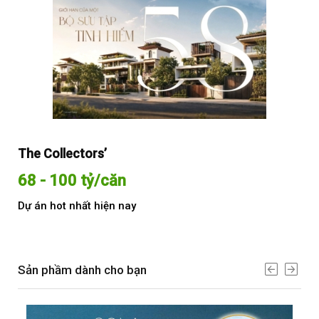
The Collectors’
Sol
68 - 100 tỷ/căn
Từ
Dự án hot nhất hiện nay
Dự 
Sản phầm dành cho bạn