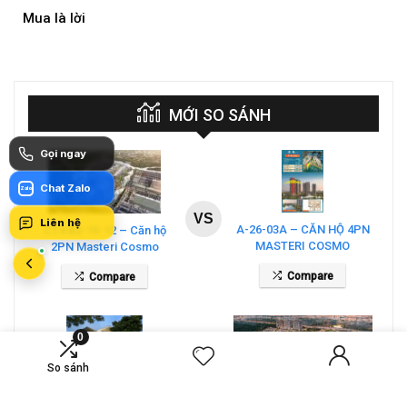
Mua là lời
Mua
MỚI SO SÁNH
Gọi ngay
Chat Zalo
Zalo
VS
Liên hệ
A-26-03A – CĂN HỘ 4PN
CT4 B2-15-12 – Căn hộ
MASTERI COSMO
2PN Masteri Cosmo
CENTRAL – THE GLOBAL
Central
Compare
Compare
CITY
0
So sánh
VS
Bán căn biệt thự song lập
Biệt thự đơn lập E11 –