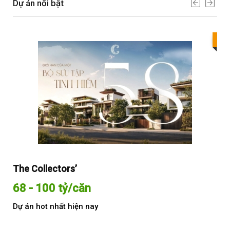
Dự án nổi bật
Bes
The Collectors’
Sol
68 - 100 tỷ/căn
Từ
Dự án hot nhất hiện nay
Dự 