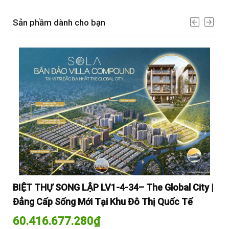
Sản phầm dành cho bạn
y |
BIỆT THỰ SONG LẬP LV1-4-34– The Global City |
BI
Đẳng Cấp Sống Mới Tại Khu Đô Thị Quốc Tế
Đẳ
60.416.677.280
₫
60