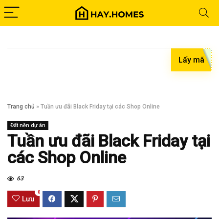
Lấy mã
Trang chủ
»
Tuần ưu đãi Black Friday tại các Shop Online
Đất nền dự án
Tuần ưu đãi Black Friday tại
các Shop Online
63
0
Lưu