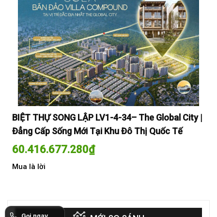
y |
BIỆT THỰ SONG LẬP LV1-4-34– The Global City |
BI
Đẳng Cấp Sống Mới Tại Khu Đô Thị Quốc Tế
Đẳ
60.416.677.280
₫
60
Mua là lời
Mua
Gọi ngay