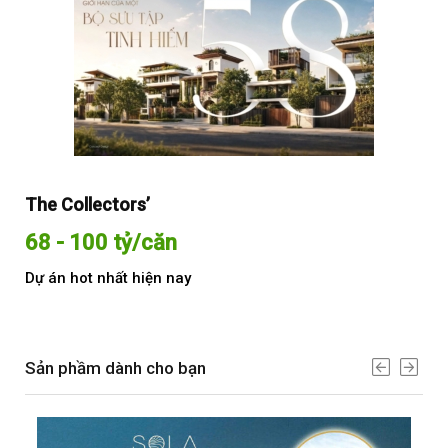
The Collectors’
Sol
68 - 100 tỷ/căn
Từ
Dự án hot nhất hiện nay
Dự 
Sản phầm dành cho bạn