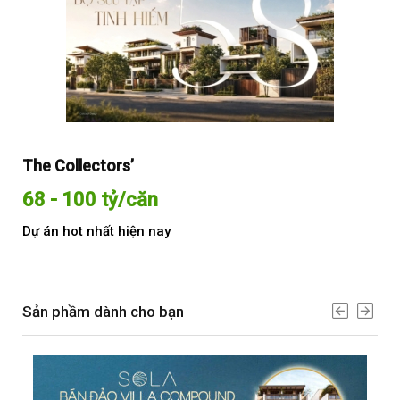
The Collectors’
Sol
68 - 100 tỷ/căn
Từ
Dự án hot nhất hiện nay
Dự 
Sản phầm dành cho bạn