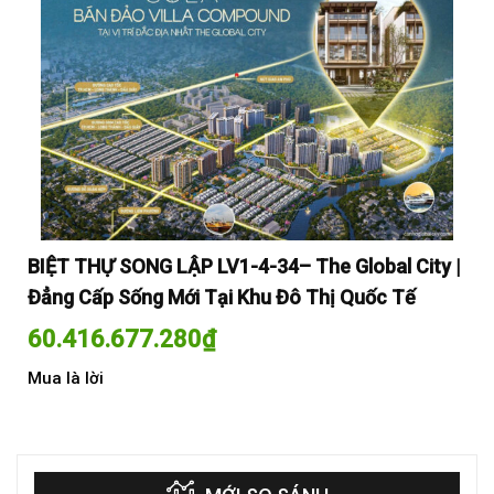
y |
BIỆT THỰ SONG LẬP LV1-4-34– The Global City |
BI
Đẳng Cấp Sống Mới Tại Khu Đô Thị Quốc Tế
Đẳ
60.416.677.280
₫
60
Mua là lời
Mua