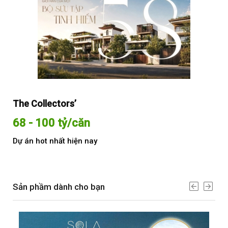
The Collectors’
Sol
68 - 100 tỷ/căn
Từ
Dự án hot nhất hiện nay
Dự 
Sản phầm dành cho bạn