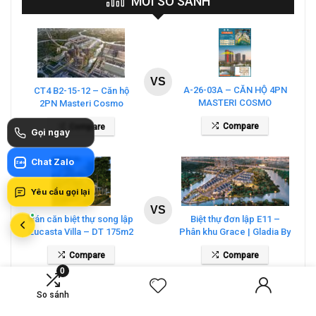
MỚI SO SÁNH
VS
A-26-03A – CĂN HỘ 4PN
CT4 B2-15-12 – Căn hộ
MASTERI COSMO
2PN Masteri Cosmo
CENTRAL – THE GLOBAL
Central
Compare
Compare
CITY
Gọi ngay
Chat Zalo
Zalo
Yêu cầu gọi lại
VS
Bán căn biệt thự song lập
Biệt thự đơn lập E11 –
Lucasta Villa – DT 175m2
Phân khu Grace | Gladia By
giá 26 tỷ
The Waters
Compare
Compare
0
So sánh