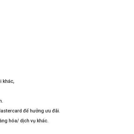
i khác,
.
m.
astercard để hưởng ưu đãi.
àng hóa/ dịch vụ khác.