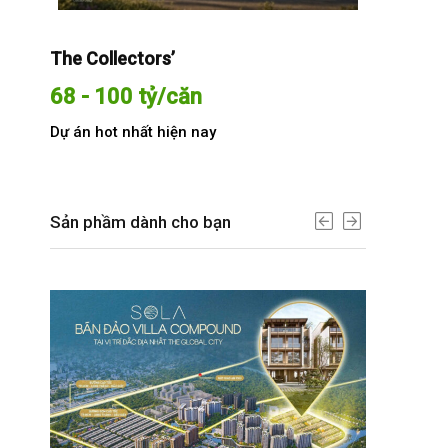
The Collectors’
Sola The G
68 - 100 tỷ/căn
Từ 68 t
Dự án hot nhất hiện nay
Dự án hot n
Sản phầm dành cho bạn