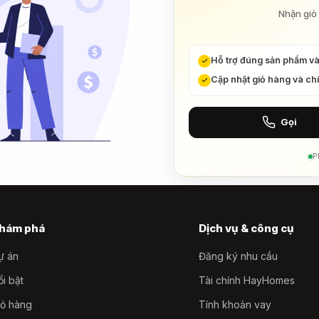
Nhận giỏ 
Hỗ trợ đúng sản phẩm v
Cập nhật giỏ hàng và ch
Gọi
P
hám phá
Dịch vụ & công cụ
ự án
Đăng ký nhu cầu
i bật
Tài chính HayHomes
iỏ hàng
Tính khoản vay