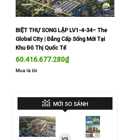
The
BIỆT THỰ SONG LẬP LV1-4-34– The
BIỆT THỰ
Tại
Global City | Đẳng Cấp Sống Mới Tại
Global Cit
Khu Đô Thị Quốc Tế
Khu Đô Th
60.416.677.280
₫
60.416.
Mua là lời
Mua là lời
MỚI SO SÁNH
VS