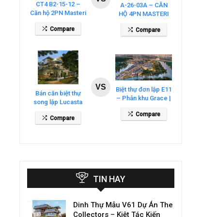
CT4 B2-15-12 –
A-26-03A – CĂN
Căn hộ 2PN Masteri
HỘ 4PN MASTERI
Cosmo Central
COSMO CENTRAL
Compare
Compare
– THE GLOBAL
CITY
VS
Biệt thự đơn lập E11
Bán căn biệt thự
– Phân khu Grace |
song lập Lucasta
Gladia By The
Villa – DT 175m2
Compare
Waters
Compare
giá 26 tỷ
TIN HAY
Dinh Thự Mẫu V61 Dự Án The
Collectors – Kiệt Tác Kiến