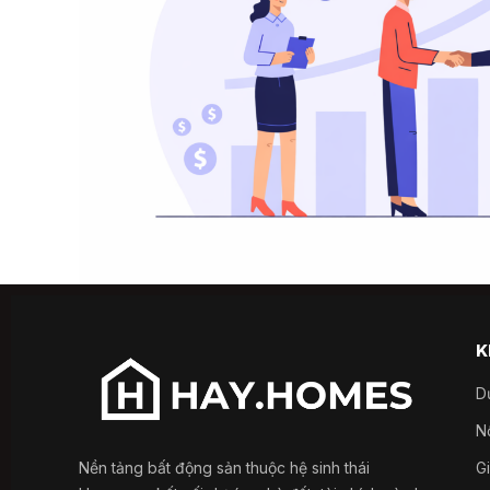
K
D
Nổ
Nền tảng bất động sản thuộc hệ sinh thái
G