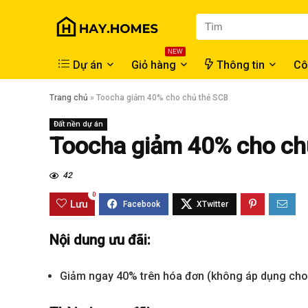
NEW
Dự án
Giỏ hàng
Thông tin
Cô
Trang chủ
»
Toocha giảm 40% cho chủ thẻ SCB
Đất nền dự án
Toocha giảm 40% cho ch
42
0
Lưu
Nội dung ưu đãi:
Giảm ngay 40% trên hóa đơn (không áp dụng cho