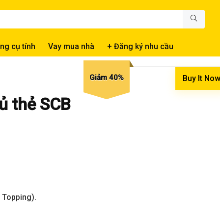
ng cụ tính
Vay mua nhà
+ Đăng ký nhu cầu
Giảm 40%
Buy It No
ủ thẻ SCB
 Topping).