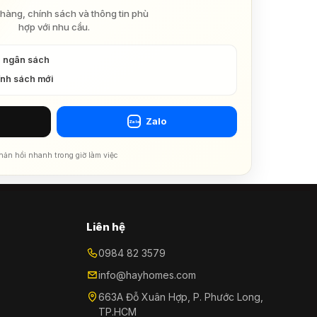
hàng, chính sách và thông tin phù
hợp với nhu cầu.
à ngân sách
ính sách mới
Zalo
Zalo
hản hồi nhanh trong giờ làm việc
Liên hệ
0984 82 3579
info@hayhomes.com
663A Đỗ Xuân Hợp, P. Phước Long,
TP.HCM