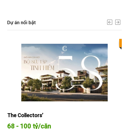
Dự án nổi bật
Bes
The Collectors’
Sol
68 - 100 tỷ/căn
Từ