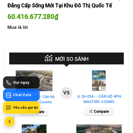
Đẳng Cấp Sống Mới Tại Khu Đô Thị Quốc Tế
Đẳ
60.416.677.280
₫
60
Mua là lời
Mua
MỚI SO SÁNH
Gọi ngay
VS
Chat Zalo
Zalo
A-26-03A – CĂN HỘ 4PN
CT4 B2-15-12 – Căn hộ
MASTERI COSMO
2PN Masteri Cosmo
CENTRAL – THE GLOBAL
Central
Yêu cầu gọi lại
Compare
Compare
CITY