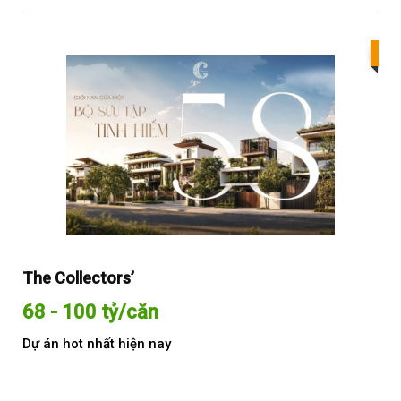
Bes
The Collectors’
Sol
68 - 100 tỷ/căn
Từ
Dự án hot nhất hiện nay
Dự 