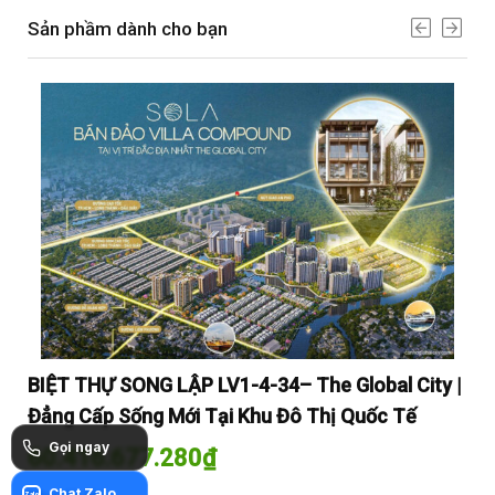
Sản phầm dành cho bạn
y |
BIỆT THỰ SONG LẬP LV1-4-34– The Global City |
BI
Đẳng Cấp Sống Mới Tại Khu Đô Thị Quốc Tế
Đẳ
Gọi ngay
60.416.677.280
₫
60
Chat Zalo
Zalo