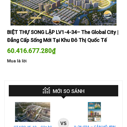
y |
BIỆT THỰ SONG LẬP LV1-4-34– The Global City |
BI
Đẳng Cấp Sống Mới Tại Khu Đô Thị Quốc Tế
Đẳ
60.416.677.280
₫
60
Mua là lời
Mua
MỚI SO SÁNH
VS
A-26-03A – CĂN HỘ 4PN