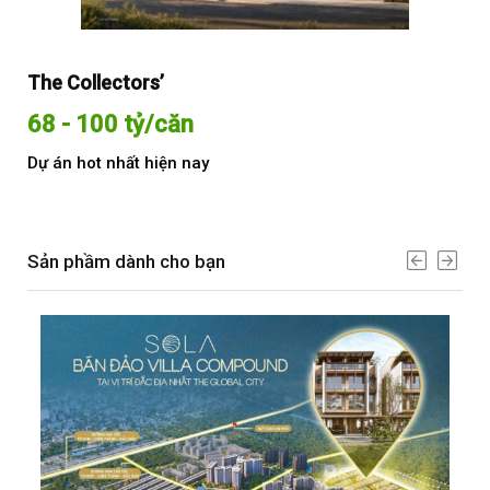
ollectors’
Sola The Glo
 100 tỷ/căn
Từ 68 tỷ/
hot nhất hiện nay
Dự án hot nhấ
Sản phầm dành cho bạn