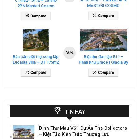
CT4 B2-15-12 – Căn hộ
MASTERI COSMO
2PN Masteri Cosmo
CENTRAL – THE GLOBAL
Central
Compare
Compare
CITY
VS
Bán căn biệt thự song lập
Biệt thự đơn lập E11 –
Lucasta Villa – DT 175m2
Phân khu Grace | Gladia By
giá 26 tỷ
The Waters
Compare
Compare
TIN HAY
Dinh Thự Mẫu V61 Dự Án The Collectors
– Kiệt Tác Kiến Trúc Thượng Lưu