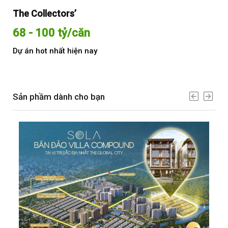
The Collectors’
Sol
68 - 100 tỷ/căn
Từ
Dự án hot nhất hiện nay
Dự 
Sản phầm dành cho bạn