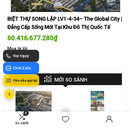
y |
BIỆT THỰ SONG LẬP LV1-4-34– The Global City |
BI
Đẳng Cấp Sống Mới Tại Khu Đô Thị Quốc Tế
Đẳ
60.416.677.280
₫
60
Mua là lời
Mua
Gọi ngay
Chat Zalo
Zalo
MỚI SO SÁNH
Yêu cầu gọi lại
VS
0
A-26-03A – CĂN HỘ 4PN
CT4 B2-15-12 – Căn hộ
MASTERI COSMO
2PN Masteri Cosmo
So sánh
CENTRAL – THE GLOBAL
Central