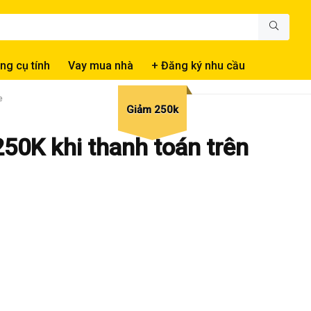
ng cụ tính
Vay mua nhà
+ Đăng ký nhu cầu
e
Giảm 250k
50K khi thanh toán trên