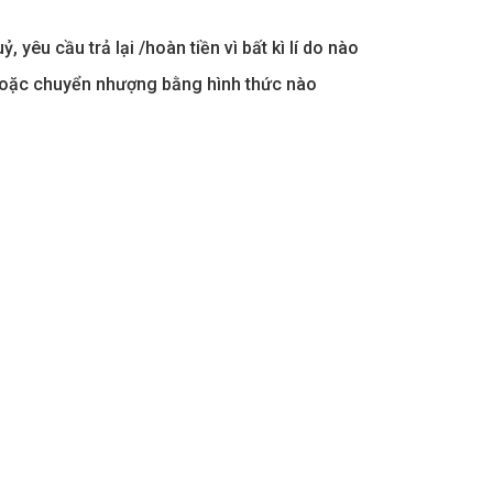
 yêu cầu trả lại /hoàn tiền vì bất kì lí do nào
aters
Metropolis Thủ Thiêm
t hoặc chuyển nhượng bằng hình thức nào
Call
n nay
Dự án hot nhất hiện nay