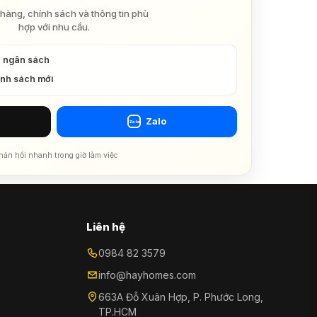
hàng, chính sách và thông tin phù
hợp với nhu cầu.
à ngân sách
ính sách mới
Zalo
Zalo
hản hồi nhanh trong giờ làm việc
Liên hệ
0984 82 3579
info@hayhomes.com
663A Đỗ Xuân Hợp, P. Phước Long,
TP.HCM