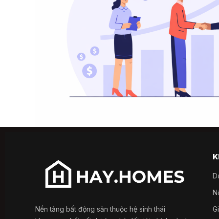
K
D
Nổ
Nền tảng bất động sản thuộc hệ sinh thái
G