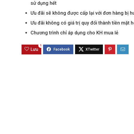
sử dụng hết
Ưu đãi sẽ không được cấp lại với đơn hàng bị huỷ,
Sola The Global City
Gladia By The W
Ưu đãi không có giá trị quy đổi thành tiền mặ
Từ 68 tỷ/căn
Từ 23 tỷ/căn
Chương trình chỉ áp dụng cho KH mua lẻ
Dự án hot nhất hiện nay
Dự án hot nhất hiệ
1
Lưu