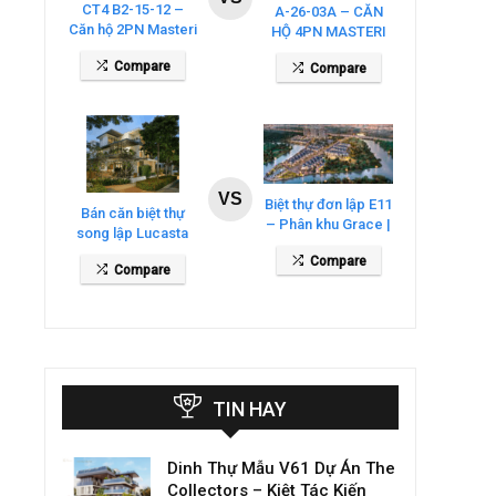
CT4 B2-15-12 –
A-26-03A – CĂN
Căn hộ 2PN Masteri
HỘ 4PN MASTERI
Cosmo Central
COSMO CENTRAL
Compare
Compare
– THE GLOBAL
CITY
VS
Biệt thự đơn lập E11
Bán căn biệt thự
– Phân khu Grace |
song lập Lucasta
Gladia By The
Villa – DT 175m2
Compare
Waters
Compare
giá 26 tỷ
TIN HAY
Dinh Thự Mẫu V61 Dự Án The
Collectors – Kiệt Tác Kiến