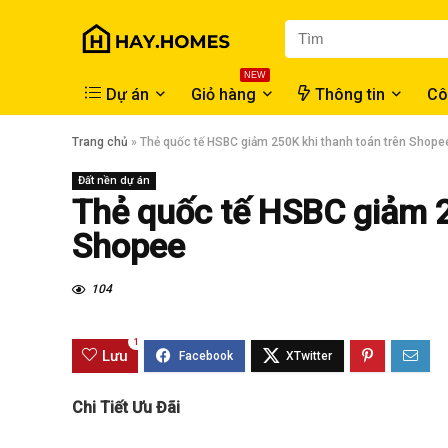
NEW
Dự án
Giỏ hàng
Thông tin
Cô
Trang chủ
»
Thẻ quốc tế HSBC giảm 250K khi thanh toán trên Shope
Đất nền dự án
Thẻ quốc tế HSBC giảm 2
Shopee
104
1
Lưu
Chi Tiết Ưu Đãi