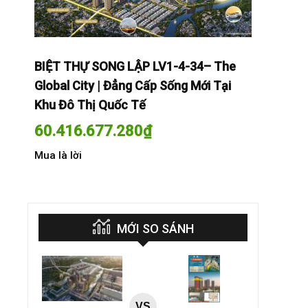
The
BIỆT THỰ SONG LẬP LV1-4-34– The
BIỆT THỰ
Tại
Global City | Đẳng Cấp Sống Mới Tại
Global Cit
Khu Đô Thị Quốc Tế
Khu Đô Th
60.416.677.280
₫
60.416.
Mua là lời
Mua là lời
MỚI SO SÁNH
VS