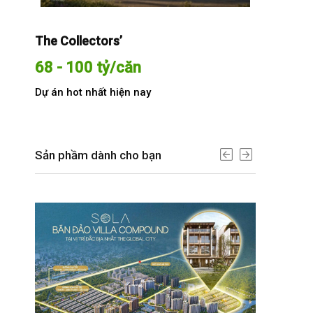
The Collectors’
Sola The G
68 - 100 tỷ/căn
Từ 68 t
Dự án hot nhất hiện nay
Dự án hot n
Sản phầm dành cho bạn