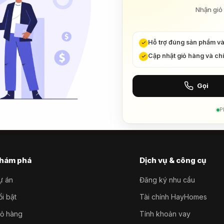
Nhận giỏ 
Hỗ trợ đúng sản phẩm v
Cập nhật giỏ hàng và ch
Gọi
P
hám phá
Dịch vụ & công cụ
ự án
Đăng ký nhu cầu
i bật
Tài chính HayHomes
iỏ hàng
Tính khoản vay