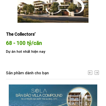
The Collectors’
Sol
68 - 100 tỷ/căn
Từ
Dự án hot nhất hiện nay
Dự 
Sản phầm dành cho bạn