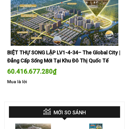
y |
BIỆT THỰ SONG LẬP LV1-4-34– The Global City |
BI
Đẳng Cấp Sống Mới Tại Khu Đô Thị Quốc Tế
Đẳ
60.416.677.280
₫
60
Mua là lời
Mua
MỚI SO SÁNH