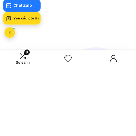
Chat Zalo
Zalo
Yêu cầu gọi lại
0
So sánh