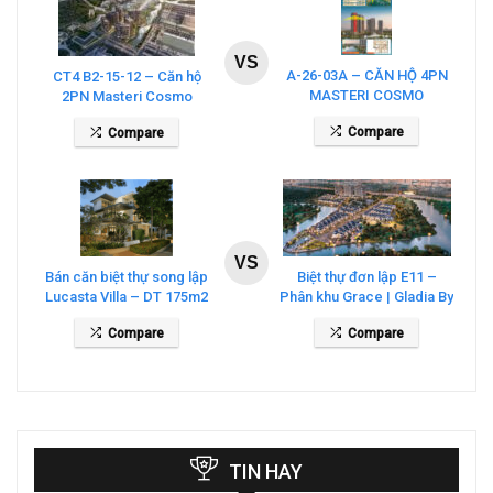
VS
A-26-03A – CĂN HỘ 4PN
CT4 B2-15-12 – Căn hộ
MASTERI COSMO
2PN Masteri Cosmo
CENTRAL – THE GLOBAL
Central
Compare
Compare
CITY
VS
Bán căn biệt thự song lập
Biệt thự đơn lập E11 –
Lucasta Villa – DT 175m2
Phân khu Grace | Gladia By
giá 26 tỷ
The Waters
Compare
Compare
TIN HAY