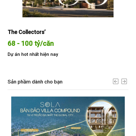
The Collectors’
Sol
68 - 100 tỷ/căn
Từ
Dự án hot nhất hiện nay
Dự 
Sản phầm dành cho bạn