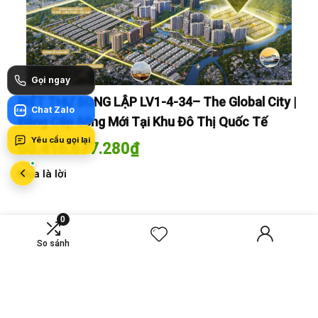
Gọi ngay
y |
BIỆT THỰ SONG LẬP LV1-4-34– The Global City |
BI
Chat Zalo
Zalo
Đẳng Cấp Sống Mới Tại Khu Đô Thị Quốc Tế
Đẳ
Yêu cầu gọi lại
60.416.677.280
₫
60
Mua là lời
Mua
0
So sánh
MỚI SO SÁNH