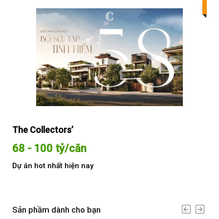
Bes
The Collectors’
Sol
68 - 100 tỷ/căn
Từ
Dự án hot nhất hiện nay
Dự 
Sản phầm dành cho bạn