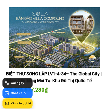
y |
BIỆT THỰ SONG LẬP LV1-4-34– The Global City |
BI
Đẳng Cấp Sống Mới Tại Khu Đô Thị Quốc Tế
Đẳ
Gọi ngay
60.416.677.280
₫
60
Chat Zalo
Zalo
Mua là lời
Mua
Yêu cầu gọi lại