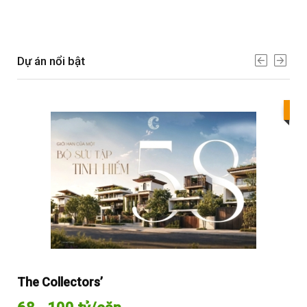
Dự án nổi bật
Bes
The Collectors’
Sol