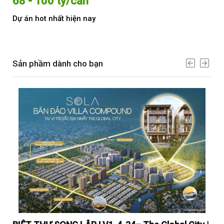
68 - 100 tỷ/căn
Từ
Dự án hot nhất hiện nay
Dự 
Sản phầm dành cho bạn