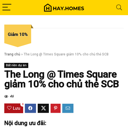
Giảm 10%
Trang chủ
»
The Long @ Times Square giảm 10% cho chủ thẻ SCB
Đất nền dự án
The Long @ Times Square
giảm 10% cho chủ thẻ SCB
46
0
Lưu
Nội dung ưu đãi: